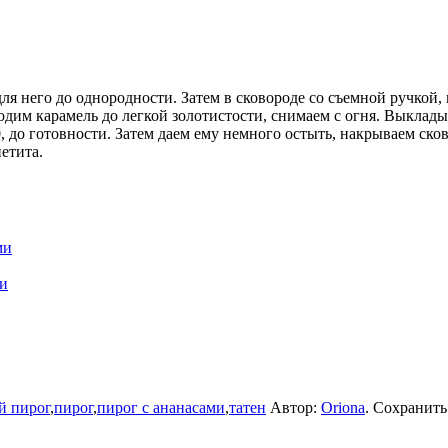
я него до однородности. Затем в сковороде со съемной ручкой, 
дим карамель до легкой золотистости, снимаем с огня. Выклады
0, до готовности. Затем даем ему немного остыть, накрываем ск
етита.
ми
ми
й пирог
,
пирог
,
пирог с ананасами
,
татен
Автор:
Oriona
. Сохранит