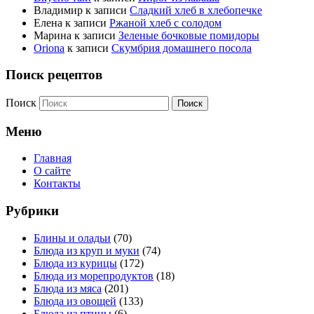
Владимир
к записи
Сладкий хлеб в хлебопечке
Елена
к записи
Ржаной хлеб с солодом
Марина
к записи
Зеленые бочковые помидоры
Oriona
к записи
Скумбрия домашнего посола
Поиск рецептов
Поиск
Меню
Главная
О сайте
Контакты
Рубрики
Блины и оладьи
(70)
Блюда из круп и муки
(74)
Блюда из курицы
(172)
Блюда из морепродуктов
(18)
Блюда из мяса
(201)
Блюда из овощей
(133)
Блюда из птицы
(6)