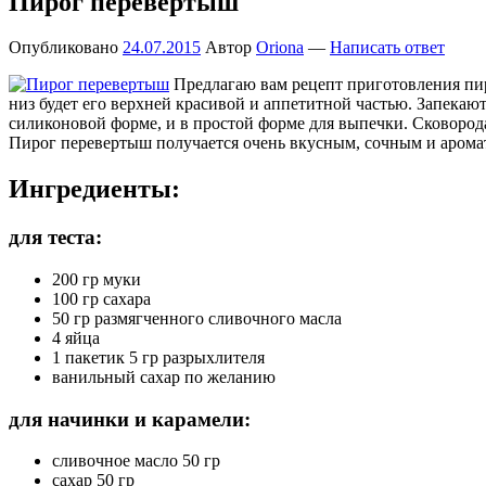
Пирог перевертыш
Опубликовано
24.07.2015
Автор
Oriona
—
Написать ответ
Предлагаю вам рецепт приготовления пиро
низ будет его верхней красивой и аппетитной частью. Запекаю
силиконовой форме, и в простой форме для выпечки. Сковорода
Пирог перевертыш получается очень вкусным, сочным и аромат
Ингредиенты:
для теста:
200 гр муки
100 гр сахара
50 гр размягченного сливочного масла
4 яйца
1 пакетик 5 гр разрыхлителя
ванильный сахар по желанию
для начинки и карамели:
сливочное масло 50 гр
сахар 50 гр