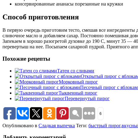
консервированные ананасы порезанные на кружки
Способ приготовления
В первую очередь приготовим тесто, смешав все ингредиенты дл
сливочное масло и добавляем сахар. Постоянно помешивая дово
Запекаем в хорошо разогретой духовке до 190 С, минут 35 — 4
перевертыш на нее. Посыпаем сахарной пудрой. Приятного апп
Похожие рецепты
Татен со сливами
Открытый пирог с яблока
Морковный пирог
Песочный пирог с яблока
Тыквенный пирог
Перевернутый пирог
6
Опубликовано в
Сладкая выпечка
Теги:
быстрый пирог
,
вкусны
Добавить комментарий