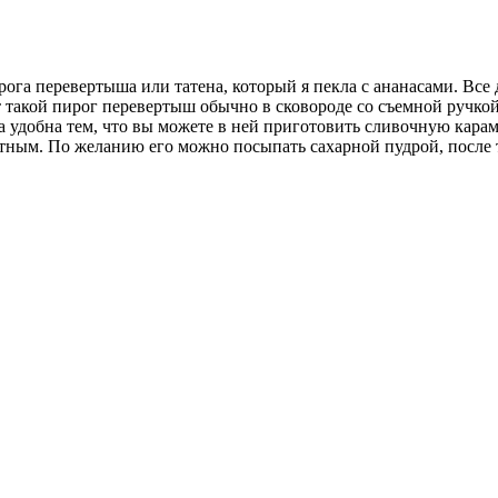
га перевертыша или татена, который я пекла с ананасами. Все д
т такой пирог перевертыш обычно в сковороде со съемной ручко
 удобна тем, что вы можете в ней приготовить сливочную карам
ным. По желанию его можно посыпать сахарной пудрой, после т