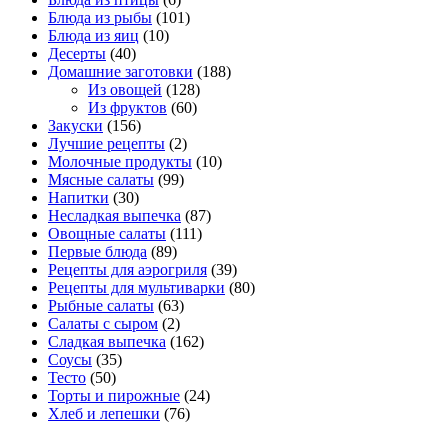
Блюда из рыбы
(101)
Блюда из яиц
(10)
Десерты
(40)
Домашние заготовки
(188)
Из овощей
(128)
Из фруктов
(60)
Закуски
(156)
Лучшие рецепты
(2)
Молочные продукты
(10)
Мясные салаты
(99)
Напитки
(30)
Несладкая выпечка
(87)
Овощные салаты
(111)
Первые блюда
(89)
Рецепты для аэрогриля
(39)
Рецепты для мультиварки
(80)
Рыбные салаты
(63)
Салаты с сыром
(2)
Сладкая выпечка
(162)
Соусы
(35)
Тесто
(50)
Торты и пирожные
(24)
Хлеб и лепешки
(76)