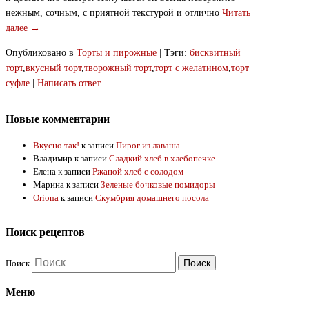
нежным, сочным, с приятной текстурой и отлично
Читать
далее →
Опубликовано в
Торты и пирожные
|
Тэги:
бисквитный
торт
,
вкусный торт
,
творожный торт
,
торт с желатином
,
торт
суфле
|
Написать ответ
Новые комментарии
Вкусно так!
к записи
Пирог из лаваша
Владимир
к записи
Сладкий хлеб в хлебопечке
Елена
к записи
Ржаной хлеб с солодом
Марина
к записи
Зеленые бочковые помидоры
Oriona
к записи
Скумбрия домашнего посола
Поиск рецептов
Поиск
Меню