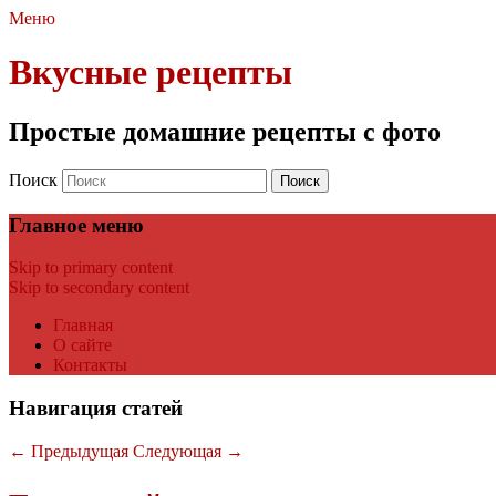
Меню
Вкусные рецепты
Простые домашние рецепты с фото
Поиск
Главное меню
Skip to primary content
Skip to secondary content
Главная
О сайте
Контакты
Навигация статей
←
Предыдущая
Следующая
→