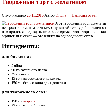
Творожный торт с желатином
Опубликовано
25.11.2016
Автор
Oriona
—
Написать ответ
Этот творожный торт с желатин
невероятно нежным, сочным, с приятной текстурой и отлично п
нам придется подождать некоторое время, чтобы торт пропитал
зернистый и сухой — это влияет на однородность суфле.
Ингредиенты:
для бисквита:
2 яйца
90 гр сахарного песка
45 гр муки
15 гр картофельного крахмала
150 мл белого вина для пропитки
для творожного слоя:
150 гр
творога
75 гр сахарной пудры