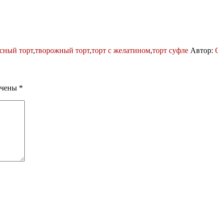
сный торт
,
творожный торт
,
торт с желатином
,
торт суфле
Автор:
ечены
*