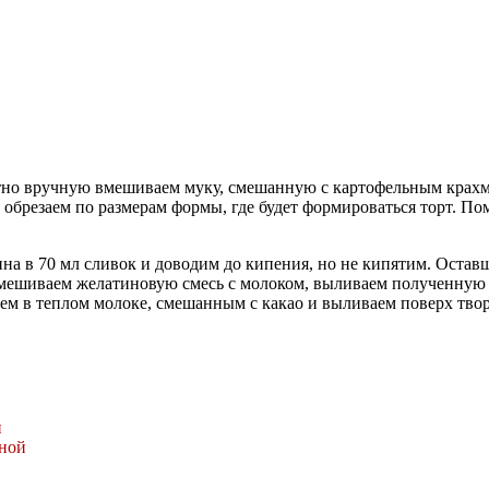
атно вручную вмешиваем муку, смешанную с картофельным крахма
и обрезаем по размерам формы, где будет формироваться торт. 
ина в 70 мл сливок и доводим до кипения, но не кипятим. Остав
вмешиваем желатиновую смесь с молоком, выливаем полученную 
м в теплом молоке, смешанным с какао и выливаем поверх твор
и
аной