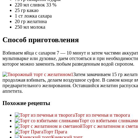
220 мл сливок 33 %
25 гр какао
1 ст ложка сахара
20 гр желатина
250 мл молока
Способ приготовления
Взбиваем яйца с сахаром 7 — 10 минут и затем частями аккур
мультиварке или духовке, даем отстояться и при необходимост
которое можно заменить любым разведенным водой сиропом.
Затем замачиваем 15 гр желат
продолжая взбивать, делаем воздушное суфле. В самом конце 
предварительного желирования. Оставшийся желатин распускае
аппетита.
Похожие рецепты
Торт из печенья и творога
Торт со взбитыми сливкам
Торт с желатином и смет
Торт Прага
Киевский торт