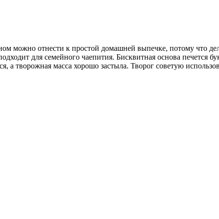
ом можно отнести к простой домашней выпечке, потому что дела
одходит для семейного чаепития. Бисквитная основа печется бук
ся, а творожная масса хорошо застыла. Творог советую использо