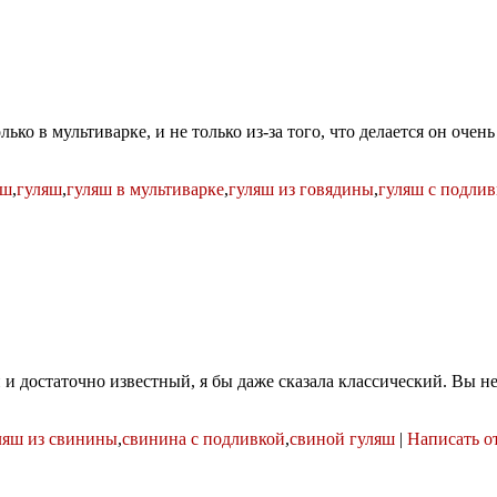
ко в мультиварке, и не только из-за того, что делается он очен
яш
,
гуляш
,
гуляш в мультиварке
,
гуляш из говядины
,
гуляш с подли
й и достаточно известный, я бы даже сказала классический. Вы н
ляш из свинины
,
свинина с подливкой
,
свиной гуляш
|
Написать о