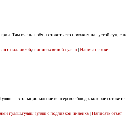
грии. Там очень любят готовить его похожим на густой суп, с 
ляш с подливкой
,
свинина
,
свиной гуляш
|
Написать ответ
уляш — это национальное венгерское блюдо, которое готовится и
сный гуляш
,
гуляш
,
гуляш с подливкой
,
индейка
|
Написать ответ