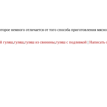
оторое немного отличается от того способа приготовления мясно
й гуляш
,
гуляш
,
гуляш из свинины
,
гуляш с подливкой
|
Написать 