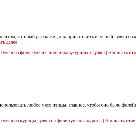
ептом, который расскажет, как приготовить вкусный гуляш из 
ть далее →
,
гуляш из филе
,
гуляш с подливкой
,
куриный гуляш
|
Написать отв
спользовать любое мясо птицы, главное, чтобы оно было филейны
,
гуляш из курицы
,
гуляш из филе
,
тушеная курица
|
Написать отве