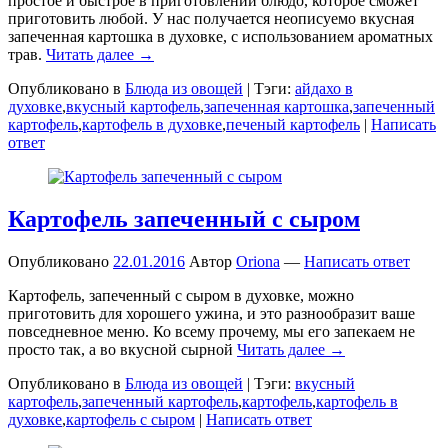
простое и быстрое в приготовлении блюдо, которое сможет
приготовить любой. У нас получается неописуемо вкусная
запеченная картошка в духовке, с использованием ароматных
трав.
Читать далее →
Опубликовано в
Блюда из овощей
|
Тэги:
айдахо в
духовке
,
вкусный картофель
,
запеченная картошка
,
запеченный
картофель
,
картофель в духовке
,
печеный картофель
|
Написать
ответ
Картофель запеченный с сыром
Опубликовано
22.01.2016
Автор
Oriona
—
Написать ответ
Картофель, запеченный с сыром в духовке, можно
приготовить для хорошего ужина, и это разнообразит ваше
повседневное меню. Ко всему прочему, мы его запекаем не
просто так, а во вкусной сырной
Читать далее →
Опубликовано в
Блюда из овощей
|
Тэги:
вкусный
картофель
,
запеченный картофель
,
картофель
,
картофель в
духовке
,
картофель с сыром
|
Написать ответ