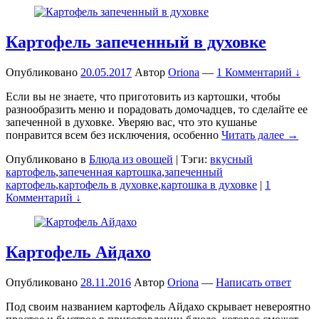
Картофель запеченный в духовке
Опубликовано
20.05.2017
Автор
Oriona
—
1 Комментарий ↓
Если вы не знаете, что приготовить из картошки, чтобы
разнообразить меню и порадовать домочадцев, то сделайте ее
запеченной в духовке. Уверяю вас, что это кушанье
понравится всем без исключения, особенно
Читать далее →
Опубликовано в
Блюда из овощей
|
Тэги:
вкусный
картофель
,
запеченная картошка
,
запеченный
картофель
,
картофель в духовке
,
картошка в духовке
|
1
Комментарий ↓
Картофель Айдахо
Опубликовано
28.11.2016
Автор
Oriona
—
Написать ответ
Под своим названием картофель Айдахо скрывает невероятно