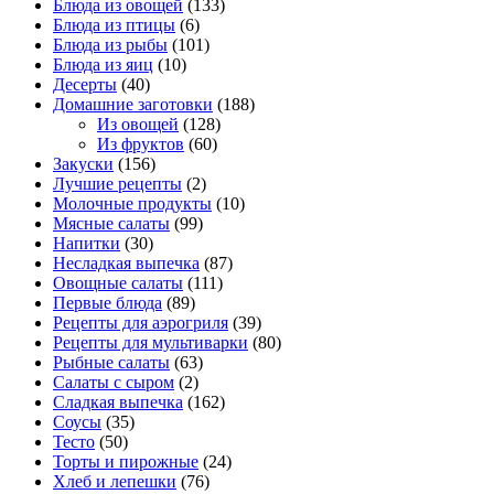
Блюда из овощей
(133)
Блюда из птицы
(6)
Блюда из рыбы
(101)
Блюда из яиц
(10)
Десерты
(40)
Домашние заготовки
(188)
Из овощей
(128)
Из фруктов
(60)
Закуски
(156)
Лучшие рецепты
(2)
Молочные продукты
(10)
Мясные салаты
(99)
Напитки
(30)
Несладкая выпечка
(87)
Овощные салаты
(111)
Первые блюда
(89)
Рецепты для аэрогриля
(39)
Рецепты для мультиварки
(80)
Рыбные салаты
(63)
Салаты с сыром
(2)
Сладкая выпечка
(162)
Соусы
(35)
Тесто
(50)
Торты и пирожные
(24)
Хлеб и лепешки
(76)