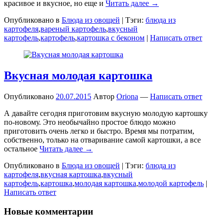
красивое и вкусное, но еще и
Читать далее →
Опубликовано в
Блюда из овощей
|
Тэги:
блюда из
картофеля
,
вареный картофель
,
вкусный
картофель
,
картофель
,
картошка с беконом
|
Написать ответ
Вкусная молодая картошка
Опубликовано
20.07.2015
Автор
Oriona
—
Написать ответ
А давайте сегодня приготовим вкусную молодую картошку
по-новому. Это необычайно простое блюдо можно
приготовить очень легко и быстро. Время мы потратим,
собственно, только на отваривание самой картошки, а все
остальное
Читать далее →
Опубликовано в
Блюда из овощей
|
Тэги:
блюда из
картофеля
,
вкусная картошка
,
вкусный
картофель
,
картошка
,
молодая картошка
,
молодой картофель
|
Написать ответ
Новые комментарии