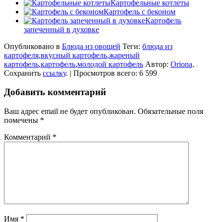
Картофельные котлеты
Картофель с беконом
Картофель
запеченный в духовке
Опубликовано в
Блюда из овощей
Теги:
блюда из
картофеля
,
вкусный картофель
,
жареный
картофель
,
картофель
,
молодой картофель
Автор:
Oriona
.
Сохранить
ссылку
. | Просмотров всего: 6 599
Добавить комментарий
Ваш адрес email не будет опубликован.
Обязательные поля
помечены
*
Комментарий
*
Имя
*