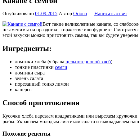
Канапе с семгой
Опубликовано
01.09.2015
Автор
Oriona
—
Написать ответ
Вот такие великолепные канапе, со слабосо
незаменимы на празднике, торжестве или фуршете. Смотрятся о
этой закуски можно приготовить самим, так вы будете уверены 
Ингредиенты:
ломтики хлеба (я брала
цельнозерновой хлеб
)
тонкие пластинки
семги
ломтики сыра
зелень салата
порезанный тонко лимон
каперсы
Способ приготовления
Кусочки хлеба нарезаем квадратиками или вырезаем кружочки ф
рыбы. Украшаем молодым листиком салата и выкладываем наши
Похожие рецепты