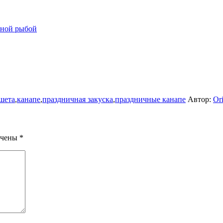
асной рыбой
ршета
,
канапе
,
праздничная закуска
,
праздничные канапе
Автор:
Or
ечены
*