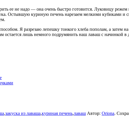
рить ее не надо — она очень быстро готовится. Луковицу режем 
 лука. Остывшую куриную печень нарезаем мелкими кубиками и
ем.
пособом. Я разрезаю лепешку тонкого хлеба пополам, а затем н
 остается лишь немного подрумянить наш лаваш с начинкой в д
е
очками
ша
,
закуска из лаваша
,
куриная печень
,
лаваш
Автор:
Oriona
. Сохр