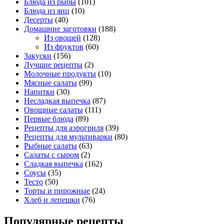
Блюда из рыбы
(101)
Блюда из яиц
(10)
Десерты
(40)
Домашние заготовки
(188)
Из овощей
(128)
Из фруктов
(60)
Закуски
(156)
Лучшие рецепты
(2)
Молочные продукты
(10)
Мясные салаты
(99)
Напитки
(30)
Несладкая выпечка
(87)
Овощные салаты
(111)
Первые блюда
(89)
Рецепты для аэрогриля
(39)
Рецепты для мультиварки
(80)
Рыбные салаты
(63)
Салаты с сыром
(2)
Сладкая выпечка
(162)
Соусы
(35)
Тесто
(50)
Торты и пирожные
(24)
Хлеб и лепешки
(76)
Популярные рецепты