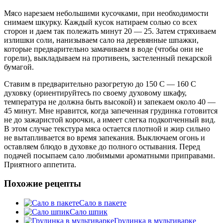
Мясо нарезаем небольшими кусочками, при необходимости
снимаем шкурку. Каждый кусок натираем солью со всех
сторон и даем так полежать минут 20 — 25. Затем стряхиваем
излишки соли, нанизываем сало на деревянные шпажки,
которые предварительно замачиваем в воде (чтобы они не
горели), выкладываем на противень, застеленный пекарской
бумагой.
Ставим в предварительно разогретую до 150 С — 160 С
духовку (ориентируйтесь по своему духовому шкафу,
температура не должна быть высокой) и запекаем около 40 —
45 минут. Мне нравится, когда запеченная грудинка готовится
не до зажаристой корочки, а имеет слегка подкопченный вид.
В этом случае текстура мяса остается плотной и жир сильно
не вытапливается во время запекания. Выключаем огонь и
оставляем блюдо в духовке до полного остывания. Перед
подачей посыпаем сало любимыми ароматными приправами.
Приятного аппетита.
Похожие рецепты
Сало в пакете
Сало шпик
Грудинка в мультиварке