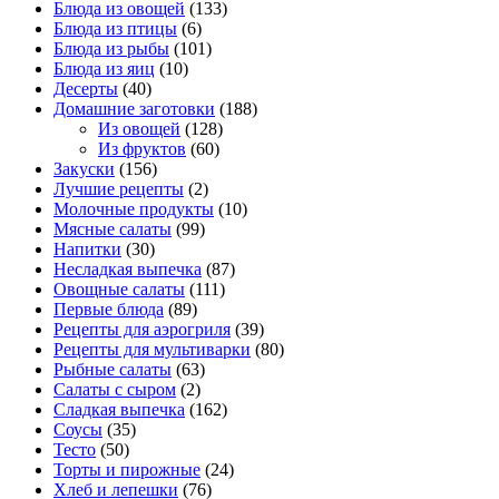
Блюда из овощей
(133)
Блюда из птицы
(6)
Блюда из рыбы
(101)
Блюда из яиц
(10)
Десерты
(40)
Домашние заготовки
(188)
Из овощей
(128)
Из фруктов
(60)
Закуски
(156)
Лучшие рецепты
(2)
Молочные продукты
(10)
Мясные салаты
(99)
Напитки
(30)
Несладкая выпечка
(87)
Овощные салаты
(111)
Первые блюда
(89)
Рецепты для аэрогриля
(39)
Рецепты для мультиварки
(80)
Рыбные салаты
(63)
Салаты с сыром
(2)
Сладкая выпечка
(162)
Соусы
(35)
Тесто
(50)
Торты и пирожные
(24)
Хлеб и лепешки
(76)