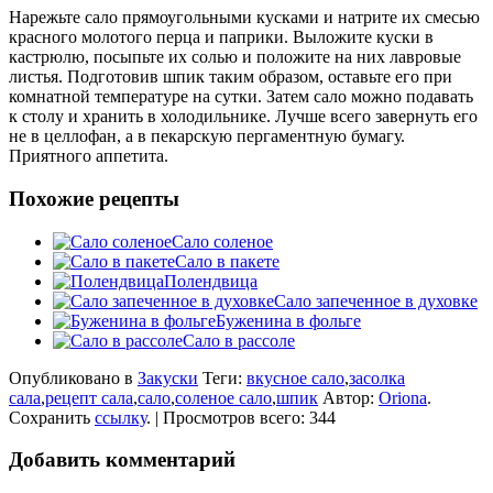
Нарежьте сало прямоугольными кусками и натрите их смесью
красного молотого перца и паприки. Выложите куски в
кастрюлю, посыпьте их солью и положите на них лавровые
листья. Подготовив шпик таким образом, оставьте его при
комнатной температуре на сутки. Затем сало можно подавать
к столу и хранить в холодильнике. Лучше всего завернуть его
не в целлофан, а в пекарскую пергаментную бумагу.
Приятного аппетита.
Похожие рецепты
Сало соленое
Сало в пакете
Полендвица
Сало запеченное в духовке
Буженина в фольге
Сало в рассоле
Опубликовано в
Закуски
Теги:
вкусное сало
,
засолка
сала
,
рецепт сала
,
сало
,
соленое сало
,
шпик
Автор:
Oriona
.
Сохранить
ссылку
. | Просмотров всего: 344
Добавить комментарий