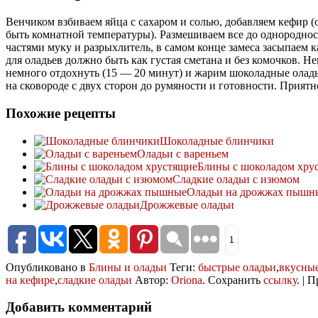
Венчиком взбиваем яйца с сахаром и солью, добавляем кефир (
быть комнатной температуры). Размешиваем все до однороднос
частями муку и разрыхлитель, в самом конце замеса засыпаем 
для оладьев должно быть как густая сметана и без комочков. Н
немного отдохнуть (15 — 20 минут) и жарим шоколадные ола
на сковороде с двух сторон до румяности и готовности. Приятн
Похожие рецепты
Шоколадные блинчики
Оладьи с вареньем
Блины с шоколадом хру
Сладкие оладьи с изюмом
Оладьи на дрожжах пышн
Дрожжевые оладьи
1
Опубликовано в
Блины и оладьи
Теги:
быстрые оладьи
,
вкусные
на кефире
,
сладкие оладьи
Автор:
Oriona
. Сохранить
ссылку
. | 
Добавить комментарий