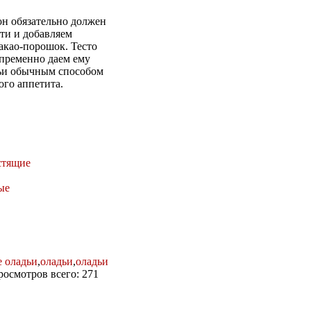
он обязательно должен
ти и добавляем
какао-порошок. Тесто
епременно даем ему
дьи обычным способом
ого аппетита.
стящие
ые
 оладьи
,
оладьи
,
оладьи
Просмотров всего: 271