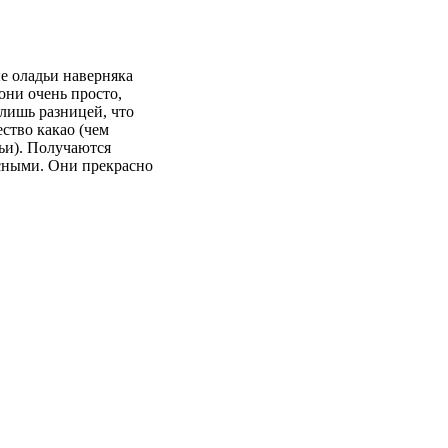
е оладьи наверняка
они очень просто,
 лишь разницей, что
ство какао (чем
ьи). Получаются
сными. Они прекрасно