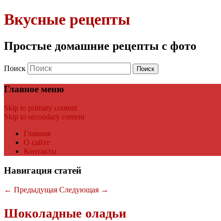
Вкусные рецепты
Простые домашние рецепты с фото
Поиск
Главное меню
Skip to primary content
Skip to secondary content
Главная
О сайте
Контакты
Навигация статей
←
Предыдущая
Следующая
→
Шоколадные оладьи