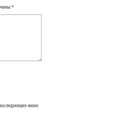
ечены
*
я последующих моих