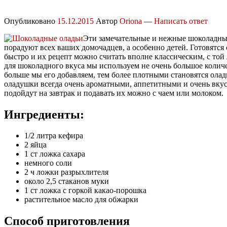
Опубликовано
15.12.2015
Автор
Oriona
—
Написать ответ
Эти замечательные и нежные шоколадны
порадуют всех ваших домочадцев, а особенно детей. Готовятся 
быстро и их рецепт можно считать вполне классическим, с той
для шоколадного вкуса мы используем не очень большое количе
больше мы его добавляем, тем более плотными становятся олад
оладушки всегда очень ароматными, аппетитными и очень вку
подойдут на завтрак и подавать их можно с чаем или молоком.
Ингредиенты:
1/2 литра кефира
2 яйца
1 ст ложка сахара
немного соли
2 ч ложки разрыхлителя
около 2,5 стаканов муки
1 ст ложка с горкой какао-порошка
растительное масло для обжарки
Способ приготовления