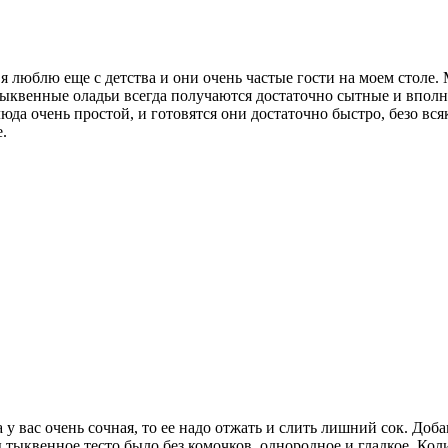
 я люблю еще с детства и они очень частые гости на моем столе.
 тыквенные оладьи всегда получаются достаточно сытные и впол
да очень простой, и готовятся они достаточно быстро, безо всяк
.
 у вас очень сочная, то ее надо отжать и слить лишний сок. Доба
 тыквенное тесто было без комочков, однородное и гладкое. Кол