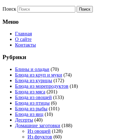
Поиск
Меню
Главная
О сайте
Контакты
Рубрики
Блины и оладьи
(70)
Блюда из круп и муки
(74)
Блюда из курицы
(172)
Блюда из морепродуктов
(18)
Блюда из мяса
(201)
Блюда из овощей
(133)
Блюда из птицы
(6)
Блюда из рыбы
(101)
Блюда из яиц
(10)
Десерты
(40)
Домашние заготовки
(188)
Из овощей
(128)
Из фруктов
(60)