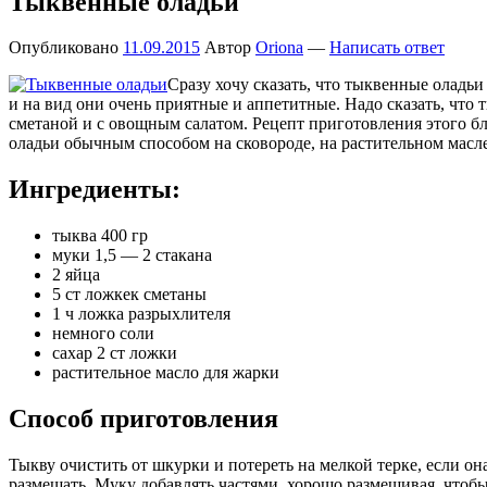
Тыквенные оладьи
Опубликовано
11.09.2015
Автор
Oriona
—
Написать ответ
Сразу хочу сказать, что тыквенные оладьи
и на вид они очень приятные и аппетитные. Надо сказать, что
сметаной и с овощным салатом. Рецепт приготовления этого блю
оладьи обычным способом на сковороде, на растительном масле
Ингредиенты:
тыква 400 гр
муки 1,5 — 2 стакана
2 яйца
5 ст ложкек сметаны
1 ч ложка разрыхлителя
немного соли
сахар 2 ст ложки
растительное масло для жарки
Способ приготовления
Тыкву очистить от шкурки и потереть на мелкой терке, если она
размешать. Муку добавлять частями, хорошо размешивая, чтобы