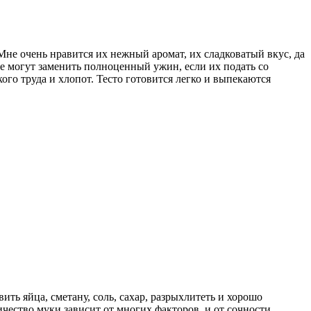
 Мне очень нравится их нежный аромат, их сладковатый вкус, да
не могут заменить полноценный ужин, если их подать со
ого труда и хлопот. Тесто готовится легко и выпекаются
вить яйца, сметану, соль, сахар, разрыхлитеть и хорошо
ичество муки зависит от многих факторов, и от сочности