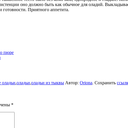
онсистенции оно должно быть как обычное для оладий. Выкладыв
и готовности. Приятного аппетита.
го пюре
м
 оладьи
,
оладьи
,
оладьи из тыквы
Автор:
Oriona
. Сохранить
ссыл
ечены
*