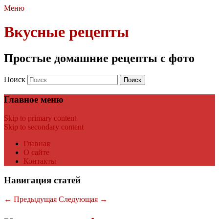
Меню
Вкусные рецепты
Простые домашние рецепты с фото
Поиск
Главное меню
Skip to primary content
Skip to secondary content
Главная
О сайте
Контакты
Навигация статей
←
Предыдущая
Следующая
→