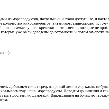
ми из морепродуктов, настолько они стали доступные, и настоль
шое количество микроэлементов, витаминов, аминокислот. К том
онечно, самые лучшие креветки — это свежие, которые не прохо
, которые уже были доведены до готовности и потом заморожены
вские)
ния. Добавляем соль, перец, лавровый лист и еще каких-нибудь 
 выкладываем туда наши морепродукты. Доводим до кипения и ка
нут пять достаем их шумовкой. Выкладываем на большую тарелку
тита.