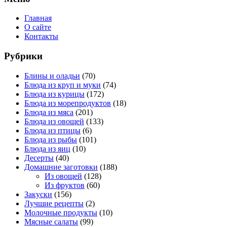
Главная
О сайте
Контакты
Рубрики
Блины и оладьи
(70)
Блюда из круп и муки
(74)
Блюда из курицы
(172)
Блюда из морепродуктов
(18)
Блюда из мяса
(201)
Блюда из овощей
(133)
Блюда из птицы
(6)
Блюда из рыбы
(101)
Блюда из яиц
(10)
Десерты
(40)
Домашние заготовки
(188)
Из овощей
(128)
Из фруктов
(60)
Закуски
(156)
Лучшие рецепты
(2)
Молочные продукты
(10)
Мясные салаты
(99)