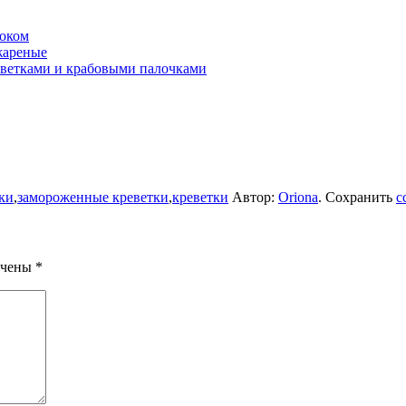
ноком
жареные
еветками и крабовыми палочками
ки
,
замороженные креветки
,
креветки
Автор:
Oriona
. Сохранить
с
ечены
*