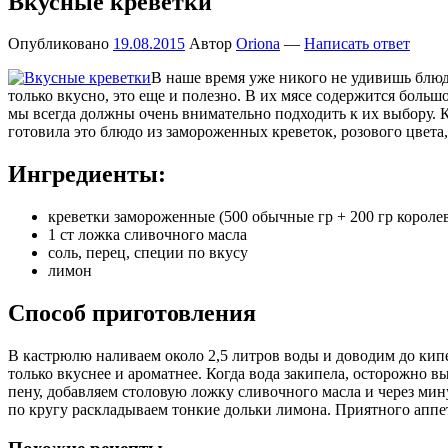
Вкусные креветки
Опубликовано
19.08.2015
Автор
Oriona
—
Написать ответ
В наше время уже никого не удивишь блюда
только вкусно, это еще и полезно. В их мясе содержится боль
мы всегда должны очень внимательно подходить к их выбору. К
готовила это блюдо из замороженных креветок, розового цвета
Ингредиенты:
креветки замороженные (500 обычные гр + 200 гр короле
1 ст ложка сливочного масла
соль, перец, специи по вкусу
лимон
Способ приготовления
В кастрюлю наливаем около 2,5 литров воды и доводим до кипе
только вкуснее и ароматнее. Когда вода закипела, осторожно
пену, добавляем столовую ложку сливочного масла и через ми
по кругу раскладываем тонкие дольки лимона. Приятного аппе