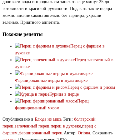
доливаем воды и продолжаем запекать еще минут 25 до
готовности и красивой румяности. Подавать такие перцы
можно вполне самостоятельно без гарнира, украсив
зеленью. Приятного аппетита.
Похожие рецепты
Перец с фаршем в
духовке
Перец запеченный в
духовке
Фаршированные перцы в мультиварке
Перец с фаршем и рисом
Курица в перце
Перец
фаршированный мясом
Опубликовано в
Блюда из мяса
Теги:
болгарский
перец
,
запеченный перец
,
перец в духовке
,
перец с
фаршем
,
фаршированный перец
Автор:
Oriona
. Сохранить
ссылку
. | Просмотров всего: 2 020