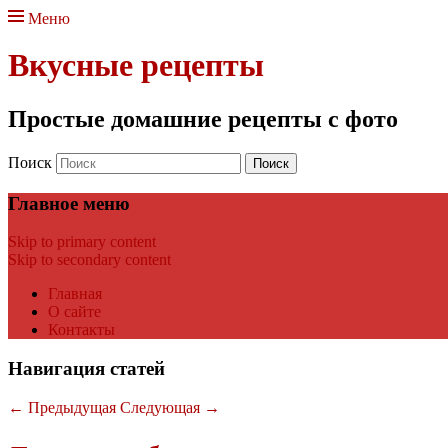
Меню
Вкусные рецепты
Простые домашние рецепты с фото
Поиск
Главное меню
Skip to primary content
Skip to secondary content
Главная
О сайте
Контакты
Навигация статей
←
Предыдущая
Следующая
→