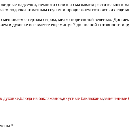
мбовидные надсечки, немного солим и смазываем растительным м
ываем лодочки томатным соусом и продолжаем готовить их еще м
и смешиваем с тертым сыром, мелко порезанной зеленью. Достае
каем в духовке все вместе еще минут 7 до полной готовности и 
в духовке
,
блюда из баклажанов
,
вкусные баклажаны
,
запеченные
ечены
*