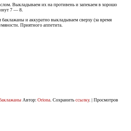
аслом. Выкладываем их на противень и запекаем в хорошо
инут 7 — 8.
м баклажаны и аккуратно выкладываем сверху (за время
румяности. Приятного аппетита.
 баклажаны
Автор:
Oriona
. Сохранить
ссылку
. | Просмотров