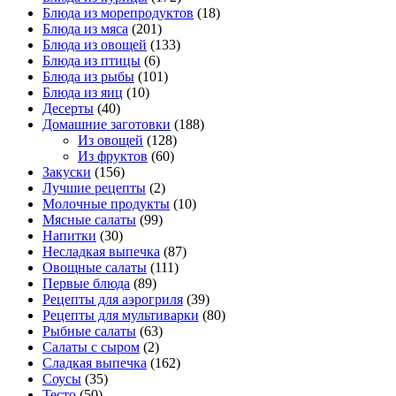
Блюда из морепродуктов
(18)
Блюда из мяса
(201)
Блюда из овощей
(133)
Блюда из птицы
(6)
Блюда из рыбы
(101)
Блюда из яиц
(10)
Десерты
(40)
Домашние заготовки
(188)
Из овощей
(128)
Из фруктов
(60)
Закуски
(156)
Лучшие рецепты
(2)
Молочные продукты
(10)
Мясные салаты
(99)
Напитки
(30)
Несладкая выпечка
(87)
Овощные салаты
(111)
Первые блюда
(89)
Рецепты для аэрогриля
(39)
Рецепты для мультиварки
(80)
Рыбные салаты
(63)
Салаты с сыром
(2)
Сладкая выпечка
(162)
Соусы
(35)
Тесто
(50)