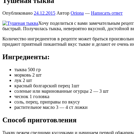
Тушеная тыква
Опубликовано
24.12.2015
Автор
Oriona
—
Написать ответ
Хочу поделиться с вами замечательным реце
быстрый. Получилась тыква, невероятно вкусной, достойной вни
Количество ингредиентов в рецепте может браться произвольн
придают приятный пикантный вкус тыкве и делают ее очень и
Ингредиенты:
тыква 500 гр
морковь 2 шт
лук 2 шт
красный болгарский перец 1шт
соленые или маринованные огурцы 2 — 3 шт
чеснок 1 головка
соль, перец, приправы по вкусу
растительное масло 3 — 4 ст ложки
Способ приготовления
Тыкву режем средними кусочками и начинаем первой обжариват