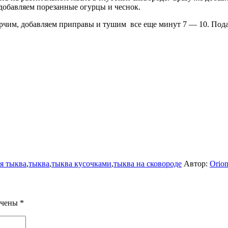
добавляем порезанные огурцы и чеснок.
перчим, добавляем приправы и тушим все еще минут 7 — 10. Пода
я тыква
,
тыква
,
тыква кусочками
,
тыква на сковороде
Автор:
Orio
ечены
*