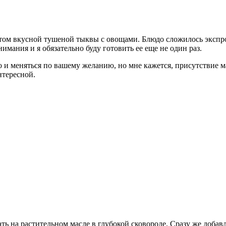
птом вкусной тушеной тыквы с овощами. Блюдо сложилось экспр
мания и я обязательно буду готовить ее еще не один раз.
о и меняться по вашему желанию, но мне кажется, присутствие
нтересной.
ь на растительном масле в глубокой сковороде. Сразу же добавл