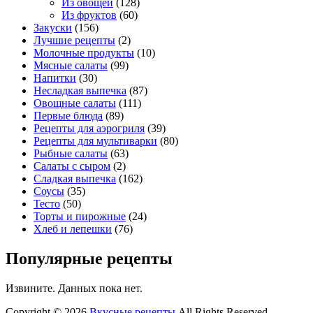
Из овощей
(128)
Из фруктов
(60)
Закуски
(156)
Лучшие рецепты
(2)
Молочные продукты
(10)
Мясные салаты
(99)
Напитки
(30)
Несладкая выпечка
(87)
Овощные салаты
(111)
Первые блюда
(89)
Рецепты для аэрогриля
(39)
Рецепты для мультиварки
(80)
Рыбные салаты
(63)
Салаты с сыром
(2)
Сладкая выпечка
(162)
Соусы
(35)
Тесто
(50)
Торты и пирожные
(24)
Хлеб и лепешки
(76)
Популярные рецепты
Извините. Данных пока нет.
Copyright © 2026
Вкусные рецепты
All Rights Reserved.