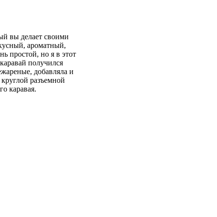
ый вы делает своими
кусный, ароматный,
ь простой, но я в этот
 каравай получился
ежареные, добавляла и
в круглой разъемной
го каравая.