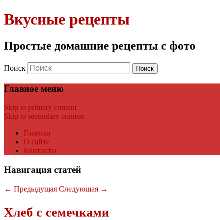
Вкусные рецепты
Простые домашние рецепты с фото
Поиск
Главное меню
Skip to primary content
Skip to secondary content
Главная
О сайте
Контакты
Навигация статей
←
Предыдущая
Следующая
→
Хлеб с семечками