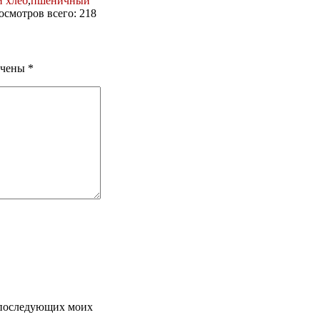
 хлеб
,
пшеничный
росмотров всего: 218
ечены
*
я последующих моих