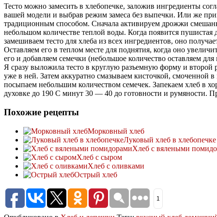
Тесто можно замесить в хлебопечке, заложив ингредиенты сог
вашей модели и выбрав режим замеса без выпечки. Или же пр
традиционным способом. Сначала активируем дрожжи смешанн
небольшом количестве теплой воды. Когда появится пушистая 
замешиваем тесто для хлеба из всех ингредиентов, оно получае
Оставляем его в теплом месте для поднятия, когда оно увеличи
его и добавляем семечки (небольшое количество оставляем для 
Я сразу выложила тесто в круглую разъемную форму и второй 
уже в ней. Затем аккуратно смазываем кисточкой, смоченной в 
посыпаем небольшим количеством семечек. Запекаем хлеб в хо
духовке до 190 С минут 30 — 40 до готовности и румяности. П
Похожие рецепты
Морковный хлеб
Луковый хлеб в хлебопечке
Хлеб с вялеными помид
Хлеб с сыром
Хлеб с оливками
Острый хлеб
1