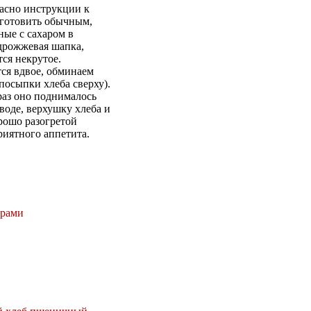
ласно инструкции к
иготовить обычным,
ые с сахаром в
дрожжевая шапка,
тся некрутое.
тся вдвое, обминаем
посыпки хлеба сверху).
раз оно поднималось
воде, верхушку хлеба и
рошо разогретой
риятного аппетита.
орами