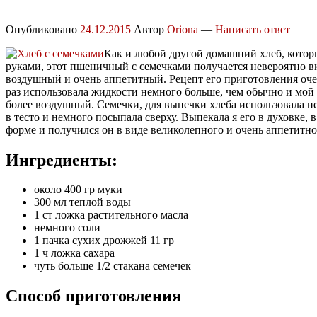
Опубликовано
24.12.2015
Автор
Oriona
—
Написать ответ
Как и любой другой домашний хлеб, котор
руками, этот пшеничный с семечками получается невероятно в
воздушный и очень аппетитный. Рецепт его приготовления очен
раз использовала жидкости немного больше, чем обычно и мой
более воздушный. Семечки, для выпечки хлеба использовала н
в тесто и немного посыпала сверху. Выпекала я его в духовке, 
форме и получился он в виде великолепного и очень аппетитно
Ингредиенты:
около 400 гр муки
300 мл теплой воды
1 ст ложка растительного масла
немного соли
1 пачка сухих дрожжей 11 гр
1 ч ложка сахара
чуть больше 1/2 стакана семечек
Способ приготовления