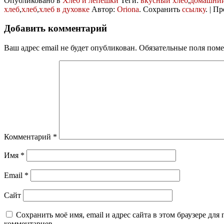
Опубликовано в
Хлеб и лепешки
Теги:
вкусный хлеб
,
домашний
хлеб
,
хлеб
,
хлеб в духовке
Автор:
Oriona
. Сохранить
ссылку
. | П
Добавить комментарий
Ваш адрес email не будет опубликован.
Обязательные поля пом
Комментарий
*
Имя
*
Email
*
Сайт
Сохранить моё имя, email и адрес сайта в этом браузере дл
комментариев.