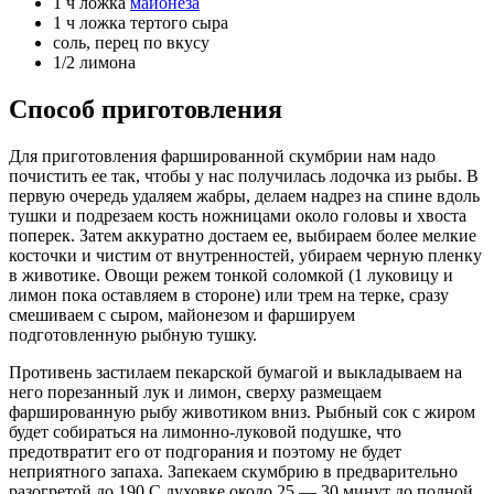
1 ч ложка
майонеза
1 ч ложка тертого сыра
соль, перец по вкусу
1/2 лимона
Способ приготовления
Для приготовления фаршированной скумбрии нам надо
почистить ее так, чтобы у нас получилась лодочка из рыбы. В
первую очередь удаляем жабры, делаем надрез на спине вдоль
тушки и подрезаем кость ножницами около головы и хвоста
поперек. Затем аккуратно достаем ее, выбираем более мелкие
косточки и чистим от внутренностей, убираем черную пленку
в животике. Овощи режем тонкой соломкой (1 луковицу и
лимон пока оставляем в стороне) или трем на терке, сразу
смешиваем с сыром, майонезом и фаршируем
подготовленную рыбную тушку.
Противень застилаем пекарской бумагой и выкладываем на
него порезанный лук и лимон, сверху размещаем
фаршированную рыбу животиком вниз. Рыбный сок с жиром
будет собираться на лимонно-луковой подушке, что
предотвратит его от подгорания и поэтому не будет
неприятного запаха. Запекаем скумбрию в предварительно
разогретой до 190 С духовке около 25 — 30 минут до полной