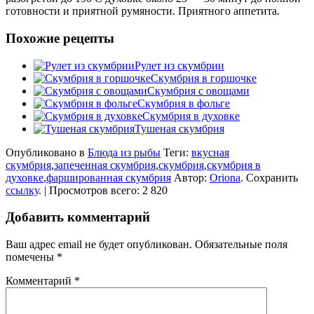
готовности и приятной румяности. Приятного аппетита.
Похожие рецепты
Рулет из скумбрии
Скумбрия в горшочке
Скумбрия с овощами
Скумбрия в фольге
Скумбрия в духовке
Тушеная скумбрия
Опубликовано в
Блюда из рыбы
Теги:
вкусная
скумбрия
,
запеченная скумбрия
,
скумбрия
,
скумбрия в
духовке
,
фаршированная скумбрия
Автор:
Oriona
. Сохранить
ссылку
. | Просмотров всего: 2 820
Добавить комментарий
Ваш адрес email не будет опубликован.
Обязательные поля
помечены
*
Комментарий
*