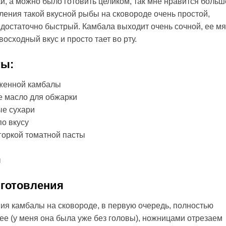
и, а можно было готовить целиком, так мне нравится больш
ления такой вкусной рыбы на сковороде очень простой,
достаточно быстрый. Камбала выходит очень сочной, ее м
осходный вкус и просто тает во рту.
ты:
женной камбалы
е масло для обжарки
е сухари
по вкусу
 горкой томатной пасты
ы
готовления
ия камбалы на сковороде, в первую очередь, полностью
е (у меня она была уже без головы), ножницами отрезаем