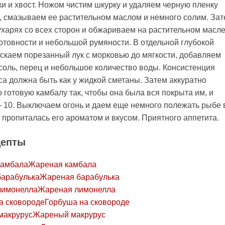
и и хвост. Ножом чистим шкурку и удаляем черную пленку
, смазываем ее растительном маслом и немного солим. За
ухарях со всех сторон и обжариваем на растительном масле
готовности и небольшой румяности. В отдельной глубокой
скаем порезанный лук с морковью до мягкости, добавляем
 соль, перец и небольшое количество воды. Консистенция
са должна быть как у жидкой сметаны. Затем аккуратно
 готовую камбалу так, чтобы она была вся покрыта им, и
 10. Выключаем огонь и даем еще немного полежать рыбе 
а пропиталась его ароматом и вкусом. Приятного аппетита.
цепты
Жареная камбала
Жареная барабулька
Жареная лимонелла
Горбуша на сковороде
Жареный макрурус