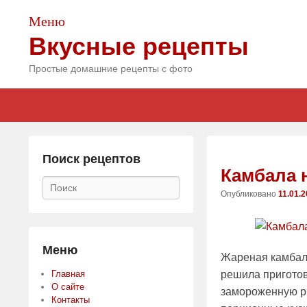
Меню
Вкусные рецепты
Простые домашние рецепты с фото
Главное
Skip
Skip
меню
to
to
primary
secondary
content
content
Поиск рецептов
Камбала 
Поиск
Опубликовано
11.01.
Меню
Жареная камбала
Главная
решила приготови
О сайте
замороженную ры
Контакты