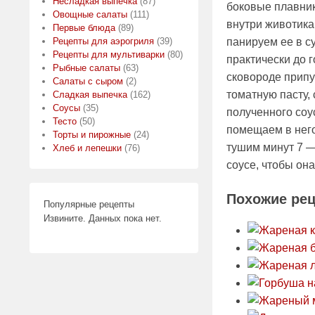
Несладкая выпечка
(87)
боковые плавник
Овощные салаты
(111)
внутри животика
Первые блюда
(89)
Рецепты для аэрогриля
(39)
панируем ее в с
Рецепты для мультиварки
(80)
практически до 
Рыбные салаты
(63)
сковороде припу
Салаты с сыром
(2)
томатную пасту,
Сладкая выпечка
(162)
Соусы
(35)
полученного соу
Тесто
(50)
помещаем в него
Торты и пирожные
(24)
тушим минут 7 —
Хлеб и лепешки
(76)
соусе, чтобы он
Похожие ре
Популярные рецепты
Извините. Данных пока нет.