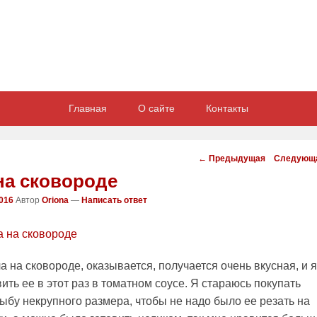
Главная
О сайте
Контакты
Навигация
←
Предыдущая
Следующ
статей
на сковороде
2016
Автор
Oriona
—
Написать ответ
 на сковороде, оказывается, получается очень вкусная, и я
ть ее в этот раз в томатном соусе. Я стараюсь покупать
бу некрупного размера, чтобы не надо было ее резать на