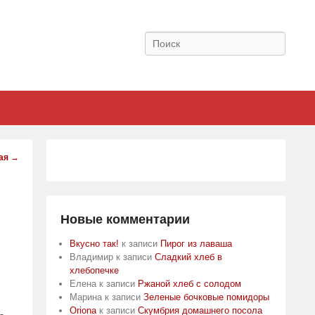
Поиск
ая
→
Новые комментарии
Вкусно так!
к записи
Пирог из лаваша
Владимир
к записи
Сладкий хлеб в
хлебопечке
Елена
к записи
Ржаной хлеб с солодом
Марина
к записи
Зеленые бочковые помидоры
Oriona
к записи
Скумбрия домашнего посола