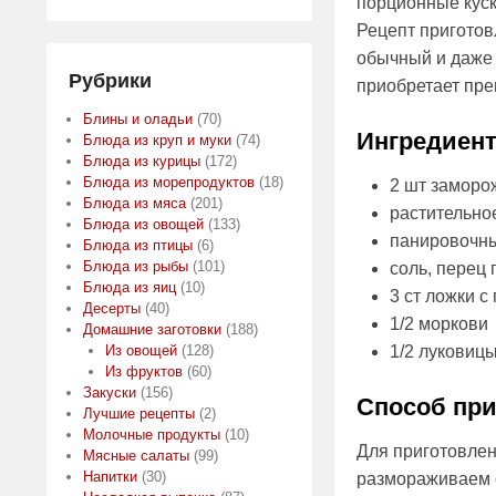
порционные куск
Рецепт приготов
обычный и даже 
Рубрики
приобретает прев
Блины и оладьи
(70)
Ингредиен
Блюда из круп и муки
(74)
Блюда из курицы
(172)
Блюда из морепродуктов
(18)
2 шт заморо
Блюда из мяса
(201)
растительно
Блюда из овощей
(133)
панировочны
Блюда из птицы
(6)
Блюда из рыбы
(101)
соль, перец 
Блюда из яиц
(10)
3 ст ложки с
Десерты
(40)
1/2 моркови
Домашние заготовки
(188)
Из овощей
(128)
1/2 луковиц
Из фруктов
(60)
Закуски
(156)
Способ при
Лучшие рецепты
(2)
Молочные продукты
(10)
Для приготовлен
Мясные салаты
(99)
Напитки
(30)
размораживаем е