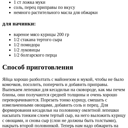
1 ст ложка муки
соль, перец приправы по вкусу
немного растительного масла для обжарки
для начинки:
вареное мясо курицы 200 гр
1/2 стакана тертого сыра
1/2 помидора
1/2 луковицы
1/2 болгарского перца
Способ приготовления
Яйца хорошо разболтать с майонезом и мукой, чтобы не было
комочков, посолить, поперчить и добавить приправы.
Выпекаем лепешки для кесадильи на сковороде, как мы печем
блины, они получаются средней толщины и очень хорошо
переворачиваются. Порезать тонко курицу, смешать с
измельченными овощами, добавить соль и перец. Для
формирования кесадильи на половинку омлетной лепешки
насыпать тонким слоем тертый сыр, на него выложить курицу
с овощами, и снова сыр (слои не должны быть толстыми),
накрыть второй половинкой. Теперь нам надо обжарить на