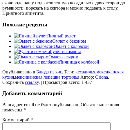
сковороде нашу подготовленную кесадилью с двух сторон до
румяности, порезать на сектора и можно подавать к столу.
Приятного аппетита.
Похожие рецепты
Яичный рулет
Омлет с беконом
Омлет с колбасой
Рулет из омлета
Омлет с сыром
Яичница с колбасой
Опубликовано в
Блюда из яиц
Теги:
кесадилья
,
мексиканская
кухня
,
мексиканская лепешка
,
тортилья
Автор:
Oriona
.
Сохранить
ссылку
. | Просмотров всего: 1 437
Добавить комментарий
Ваш адрес email не будет опубликован.
Обязательные поля
помечены
*
Комментарий
*