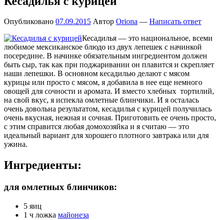
Кесадилья с курицей
Опубликовано
07.09.2015
Автор
Oriona
—
Написать ответ
Кесадилья — это национальное, всеми
любимое мексиканское блюдо из двух лепешек с начинкой
посередине. В начинке обязательным ингредиентом должен
быть сыр, так как при поджаривании он плавится и скрепляет
наши лепешки. В основном кесадилью делают с мясом
курицы или просто с мясом, я добавила в нее еще немного
овощей для сочности и аромата. И вместо хлебных тортилий,
на свой вкус, я испекла омлетные блинчики. И я осталась
очень довольна результатом, кесадилья с курицей получилась
очень вкусная, нежная и сочная. Приготовить ее очень просто,
с этим справится любая домохозяйка и я считаю — это
идеальный вариант для хорошего плотного завтрака или для
ужина.
Ингредиенты:
для омлетных блинчиков:
5 яиц
1 ч ложка
майонеза