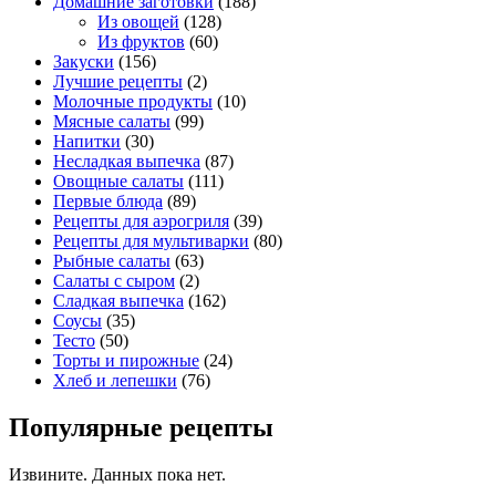
Домашние заготовки
(188)
Из овощей
(128)
Из фруктов
(60)
Закуски
(156)
Лучшие рецепты
(2)
Молочные продукты
(10)
Мясные салаты
(99)
Напитки
(30)
Несладкая выпечка
(87)
Овощные салаты
(111)
Первые блюда
(89)
Рецепты для аэрогриля
(39)
Рецепты для мультиварки
(80)
Рыбные салаты
(63)
Салаты с сыром
(2)
Сладкая выпечка
(162)
Соусы
(35)
Тесто
(50)
Торты и пирожные
(24)
Хлеб и лепешки
(76)
Популярные рецепты
Извините. Данных пока нет.