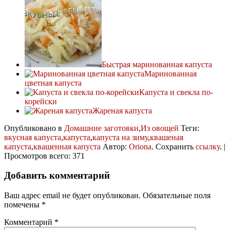
Быстрая маринованная капуста
Маринованная
цветная капуста
Капуста и свекла по-
корейски
Жареная капуста
Опубликовано в
Домашние заготовки
,
Из овощей
Теги:
вкусная капуста
,
капуста
,
капуста на зиму
,
квашеная
капуста
,
квашенная капуста
Автор:
Oriona
. Сохранить
ссылку
. |
Просмотров всего: 371
Добавить комментарий
Ваш адрес email не будет опубликован.
Обязательные поля
помечены
*
Комментарий
*