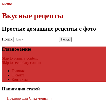
Меню
Вкусные рецепты
Простые домашние рецепты с фото
Поиск
Главное меню
Skip to primary content
Skip to secondary content
Главная
О сайте
Контакты
Навигация статей
←
Предыдущая
Следующая
→