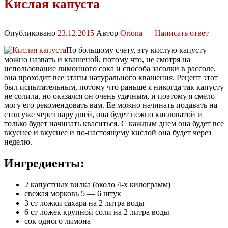
Кислая капуста
Опубликовано
23.12.2015
Автор
Oriona
—
Написать ответ
По большому счету, эту кислую капусту
можно назвать и квашеной, потому что, не смотря на
использование лимонного сока и способа засолки в рассоле,
она проходит все этапы натурального квашения. Рецепт этот
был испытательным, потому что раньше я никогда так капусту
не солила, но оказался он очень удачным, и поэтому я смело
могу его рекомендовать вам. Ее можно начинать подавать на
стол уже через пару дней, она будет нежно кисловатой и
только будет начинать кваситься. С каждым днем она будет все
вкуснее и вкуснее и по-настоящему кислой она будет через
неделю.
Ингредиенты:
2 капустных вилка (около 4-х килограмм)
свежая морковь 5 — 6 штук
3 ст ложки сахара на 2 литра воды
6 ст ложек крупной соли на 2 литра воды
сок одного лимона