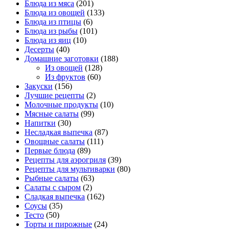
Блюда из мяса
(201)
Блюда из овощей
(133)
Блюда из птицы
(6)
Блюда из рыбы
(101)
Блюда из яиц
(10)
Десерты
(40)
Домашние заготовки
(188)
Из овощей
(128)
Из фруктов
(60)
Закуски
(156)
Лучшие рецепты
(2)
Молочные продукты
(10)
Мясные салаты
(99)
Напитки
(30)
Несладкая выпечка
(87)
Овощные салаты
(111)
Первые блюда
(89)
Рецепты для аэрогриля
(39)
Рецепты для мультиварки
(80)
Рыбные салаты
(63)
Салаты с сыром
(2)
Сладкая выпечка
(162)
Соусы
(35)
Тесто
(50)
Торты и пирожные
(24)