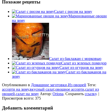
Похожие рецепты
Салат с рисом на зиму
Маринованные овощи
на зиму
Салат из баклажан с морковью
Салат из зеленых помидор
Салат из огурцов на зиму
Салат из баклажанов на
зиму
Опубликовано в
Домашние заготовки
,
Из овощей
Теги:
ассорти на зиму
,
вкусный салат
,
овощное ассорти
,
салат из
овощей
,
салат на зиму
Автор:
Oriona
. Сохранить
ссылку
. |
Просмотров всего: 375
Добавить комментарий