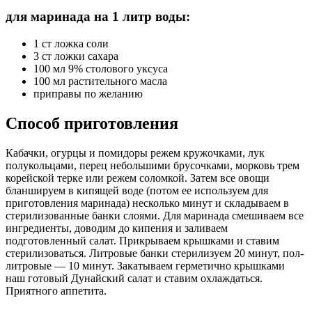
для маринада на 1 литр воды:
1 ст ложка соли
3 ст ложки сахара
100 мл 9% столового уксуса
100 мл растительного масла
приправы по желанию
Способ приготовления
Кабачки, огурцы и помидоры режем кружочками, лук
полукольцами, перец небольшими брусочками, морковь трем
корейской терке или режем соломкой. Затем все овощи
бланшируем в кипящей воде (потом ее используем для
приготовления маринада) несколько минут и складываем в
стерилизованные банки слоями. Для маринада смешиваем все
ингредиенты, доводим до кипения и заливаем
подготовленный салат. Прикрываем крышками и ставим
стерилизоваться. Литровые банки стерилизуем 20 минут, пол-
литровые — 10 минут. Закатываем герметично крышками
наш готовый Дунайский салат и ставим охлаждаться.
Приятного аппетита.