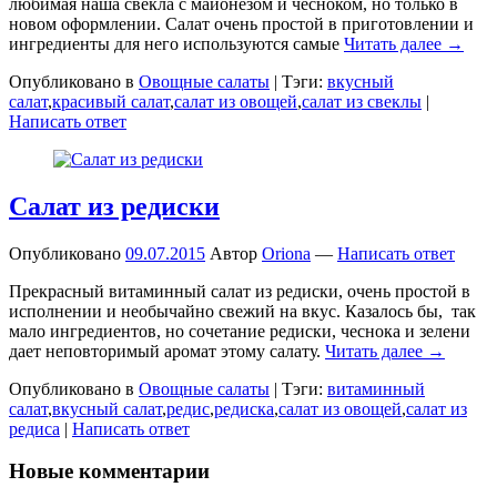
любимая наша свекла с майонезом и чесноком, но только в
новом оформлении. Салат очень простой в приготовлении и
ингредиенты для него используются самые
Читать далее →
Опубликовано в
Овощные салаты
|
Тэги:
вкусный
салат
,
красивый салат
,
салат из овощей
,
салат из свеклы
|
Написать ответ
Салат из редиски
Опубликовано
09.07.2015
Автор
Oriona
—
Написать ответ
Прекрасный витаминный салат из редиски, очень простой в
исполнении и необычайно свежий на вкус. Казалось бы, так
мало ингредиентов, но сочетание редиски, чеснока и зелени
дает неповторимый аромат этому салату.
Читать далее →
Опубликовано в
Овощные салаты
|
Тэги:
витаминный
салат
,
вкусный салат
,
редис
,
редиска
,
салат из овощей
,
салат из
редиса
|
Написать ответ
Новые комментарии