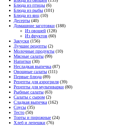
Блюда из овощей
(133)
Блюда из птицы
(6)
Блюда из рыбы
(101)
Блюда из яиц
(10)
Десерты
(40)
Домашние заготовки
(188)
Из овощей
(128)
Из фруктов
(60)
Закуски
(156)
Лучшие рецепты
(2)
Молочные продукты
(10)
Мясные салаты
(99)
Напитки
(30)
Несладкая выпечка
(87)
Овощные салаты
(111)
Первые блюда
(89)
Рецепты для аэрогриля
(39)
Рецепты для мультиварки
(80)
Рыбные салаты
(63)
Салаты с сыром
(2)
Сладкая выпечка
(162)
Соусы
(35)
Тесто
(50)
Торты и пирожные
(24)
Хлеб и лепешки
(76)