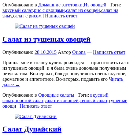
Опубликовано в
Домашние заготовки
,
Из овощей
|
Тэги:
вкусный салат
,
рис с овощами
,
салат из овощей
,
салат на
зиму
,
салат с рисом
|
Написать ответ
Салат из тушеных овощей
Опубликовано
28.10.2015
Автор
Oriona
—
Написать ответ
Пришла мне в голову кулинарная идея — приготовить салат
из тушеных овощей, и я была очень довольна полученным
результатом. Во-первых, блюдо получилось очень вкусное,
ароматное и аппетитное. Во-вторых, подавать его
Читать
далее →
Опубликовано в
Овощные салаты
|
Тэги:
вкусный
салат
,
простой салат
,
салат из овощей
,
теплый салат
,
тушеные
овощи
|
Написать ответ
Салат Дунайский