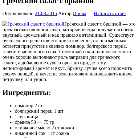
Греческий салат с брынзой
Опубликовано
21.08.2015
Автор
Oriona
—
Написать ответ
Греческий салат с брынзой — это
прекрасный овощной салат, который всегда получается очень
вкусный, ароматный и как правило витаминный. Существует
очень много рецептов его приготовления, но неизменным
остается присутствие свежих помидор, болгарского перца,
зелени и молочного сыра. Лимонный сок и оливковое масло
очень хорошо выполняют роль заправки для греческого
салата, а добавление сухого орегано придает ему
неповторимый аромат и вкус. Брынзу лучше всего положить
сверху овощей, в качестве зелени можно использовать кинзу,
петрушку или укроп.
Ингредиенты:
помидор 2 шт
болгарский перец 1 шт
1 луковица
брынза 50 — 75 гр
оливковое масло 2 ст ложки
лимонный сок 1 ст ложка