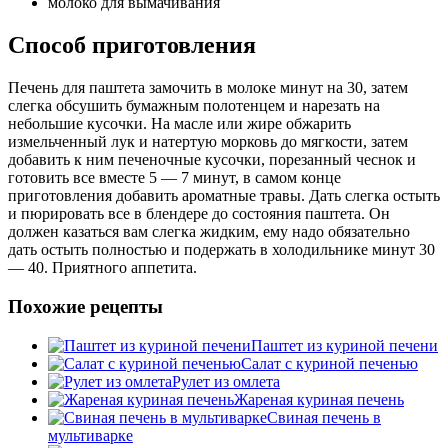
молоко для вымачивания
Способ приготовления
Печень для паштета замочить в молоке минут на 30, затем
слегка обсушить бумажным полотенцем и нарезать на
небольшие кусочки. На масле или жире обжарить
измельченный лук и натертую морковь до мягкости, затем
добавить к ним печеночные кусочки, порезанный чеснок и
готовить все вместе 5 — 7 минут, в самом конце
приготовления добавить ароматные травы. Дать слегка остыть
и пюрировать все в блендере до состояния паштета. Он
должен казаться вам слегка жидким, ему надо обязательно
дать остыть полностью и подержать в холодильнике минут 30
— 40. Приятного аппетита.
Похожие рецепты
Паштет из куриной печени
Салат с куриной печенью
Рулет из омлета
Жареная куриная печень
Свиная печень в
мультиварке