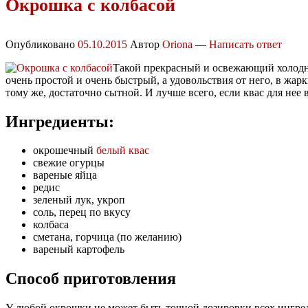
Окрошка с колбасой
Опубликовано
05.10.2015
Автор
Oriona
—
Написать ответ
Такой прекрасный и освежающий холодны
очень простой и очень быстрый, а удовольствия от него, в жар
тому же, достаточно сытной. И лучше всего, если квас для нее в
Ингредиенты:
окрошечный
белый квас
свежие огурцы
вареные яйца
редис
зеленый лук, укроп
соль, перец по вкусу
колбаса
сметана, горчица (по желанию)
вареный картофель
Способ приготовления
У любой окрошки не может быть точной дозировки всех ингред