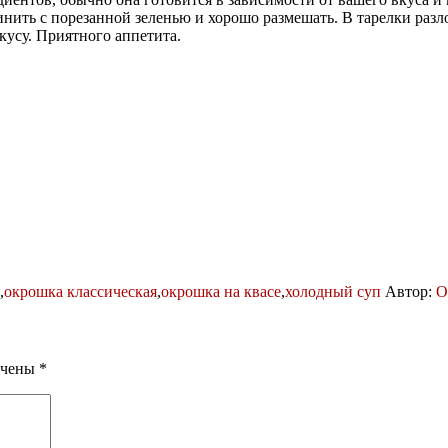
единить с порезанной зеленью и хорошо размешать. В тарелки р
кусу. Приятного аппетита.
,
окрошка классическая
,
окрошка на квасе
,
холодный суп
Автор:
O
ечены
*