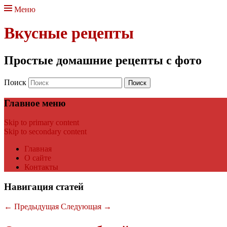
Меню
Вкусные рецепты
Простые домашние рецепты с фото
Поиск
Главное меню
Skip to primary content
Skip to secondary content
Главная
О сайте
Контакты
Навигация статей
←
Предыдущая
Следующая
→