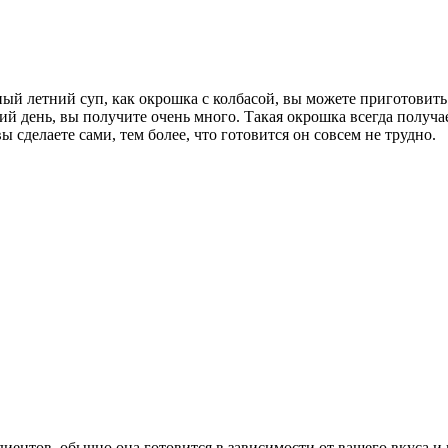
й летний суп, как окрошка с колбасой, вы можете приготовить 
кий день, вы получите очень много. Такая окрошка всегда получа
ы сделаете сами, тем более, что готовится он совсем не трудно.
иентов, обычно она готовится в зависимости от вашего вкуса и