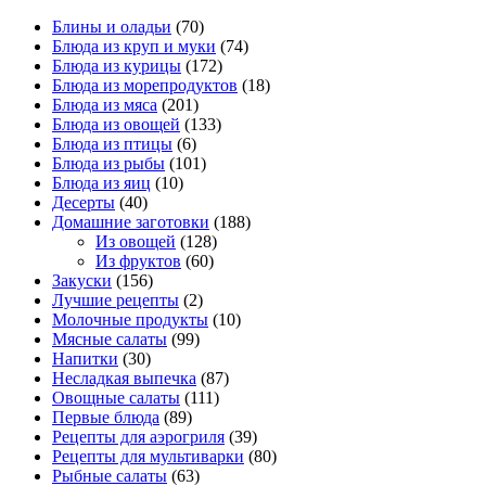
Блины и оладьи
(70)
Блюда из круп и муки
(74)
Блюда из курицы
(172)
Блюда из морепродуктов
(18)
Блюда из мяса
(201)
Блюда из овощей
(133)
Блюда из птицы
(6)
Блюда из рыбы
(101)
Блюда из яиц
(10)
Десерты
(40)
Домашние заготовки
(188)
Из овощей
(128)
Из фруктов
(60)
Закуски
(156)
Лучшие рецепты
(2)
Молочные продукты
(10)
Мясные салаты
(99)
Напитки
(30)
Несладкая выпечка
(87)
Овощные салаты
(111)
Первые блюда
(89)
Рецепты для аэрогриля
(39)
Рецепты для мультиварки
(80)
Рыбные салаты
(63)