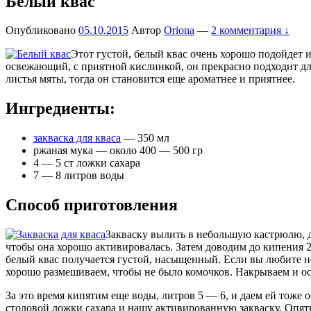
Белый квас
Опубликовано
05.10.2015
Автор
Oriona
—
2 комментария ↓
Этот густой, белый квас очень хорошо подойдет 
освежающий, с приятной кислинкой, он прекрасно подходит для
листья мяты, тогда он становится еще ароматнее и приятнее.
Ингредиенты:
закваска для кваса
— 350 мл
ржаная мука — около 400 — 500 гр
4 — 5 ст ложки сахара
7 — 8 литров воды
Способ приготовления
Закваску вылить в небольшую кастрюлю, д
чтобы она хорошо активировалась. Затем доводим до кипения 2
белый квас получается густой, насыщенный. Если вы любите н
хорошо размешиваем, чтобы не было комочков. Накрываем и ост
За это время кипятим еще воды, литров 5 — 6, и даем ей тоже 
столовой ложки сахара и нашу активированную закваску. Опят