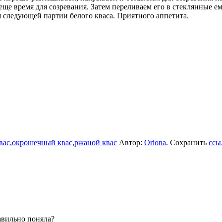
еще время для созревания. Затем переливаем его в стеклянные ем
я следующей партии белого кваса. Приятного аппетита.
вас
,
окрошечный квас
,
ржаной квас
Автор:
Oriona
. Сохранить
ссы
авильно поняла?