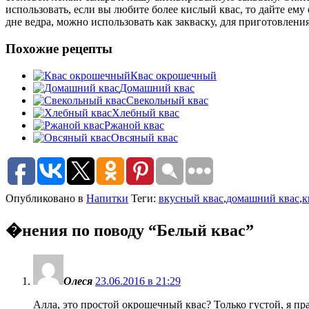
использовать, если вы любите более кислый квас, то дайте ему 
дне ведра, можно использовать как закваску, для приготовлени
Похожие рецепты
Квас окрошечный
Домашний квас
Свекольный квас
Хлебный квас
Ржаной квас
Овсяный квас
Опубликовано в
Напитки
Теги:
вкусный квас
,
домашний квас
,
к
�нения по поводу “
Белый квас
”
Олеся
23.06.2016 в 21:29
Алла, это простой окрошечный квас? Только густой, я пр