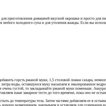
и для приготовления домашней вкусной окрошки и просто для пит
 любого холодного супа и для утоления жажды. Если вы использ
обавить горсть ржаной муки, 1,5 столовой ложки сахара, немног
 литра воды, оставшуюся муку насыпаем в эмалированное ведро.
е очень густой, то закладывайте ржаной муки поменьше. Аккурат
авляем наше заварное тесто до того времени, пока оно не осты
остыть до температуры тела. Затем частями добавляем ее в остыв
ь хорошо размешиваем, накрываем и оставляем для созревания н