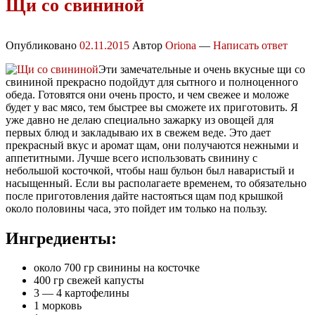
Щи со свининой
Опубликовано
02.11.2015
Автор
Oriona
—
Написать ответ
Эти замечательные и очень вкусные щи со
свининой прекрасно подойдут для сытного и полноценного
обеда. Готовятся они очень просто, и чем свежее и моложе
будет у вас мясо, тем быстрее вы сможете их приготовить. Я
уже давно не делаю специально зажарку из овощей для
первых блюд и закладываю их в свежем веде. Это дает
прекрасный вкус и аромат щам, они получаются нежными и
аппетитными. Лучше всего использовать свинину с
небольшой косточкой, чтобы наш бульон был наваристый и
насыщенный. Если вы располагаете временем, то обязательно
после приготовления дайте настояться щам под крышкой
около половины часа, это пойдет им только на пользу.
Ингредиенты:
около 700 гр свинины на косточке
400 гр свежей капусты
3 — 4 картофелины
1 морковь