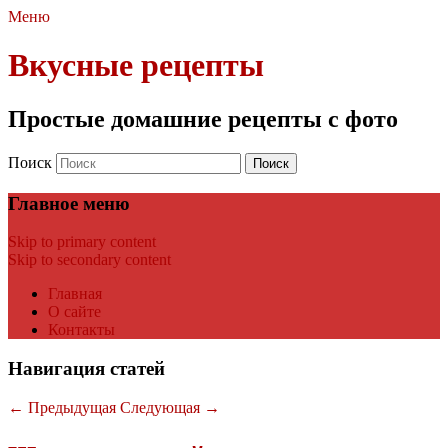
Меню
Вкусные рецепты
Простые домашние рецепты с фото
Поиск
Главное меню
Skip to primary content
Skip to secondary content
Главная
О сайте
Контакты
Навигация статей
←
Предыдущая
Следующая
→