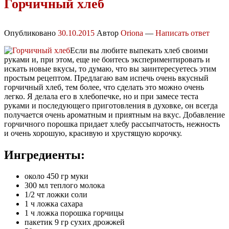
Горчичный хлеб
Опубликовано
30.10.2015
Автор
Oriona
—
Написать ответ
Если вы любите выпекать хлеб своими
руками и, при этом, еще не боитесь экспериментировать и
искать новые вкусы, то думаю, что вы заинтересуетесь этим
простым рецептом. Предлагаю вам испечь очень вкусный
горчичный хлеб, тем более, что сделать это можно очень
легко. Я делала его в хлебопечке, но и при замесе теста
руками и последующего приготовления в духовке, он всегда
получается очень ароматным и приятным на вкус. Добавление
горчичного порошка придает хлебу рассыпчатость, нежность
и очень хорошую, красивую и хрустящую корочку.
Ингредиенты:
около 450 гр муки
300 мл теплого молока
1/2 чт ложки соли
1 ч ложка сахара
1 ч ложка порошка горчицы
пакетик 9 гр сухих дрожжей