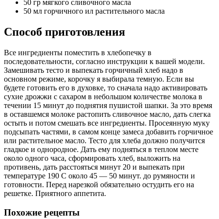
50 гр мягкого сливочного масла
50 мл горчичного ил растительного масла
Способ приготовления
Все ингредиенты поместить в хлебопечку в
последовательности, согласно инструкции к вашей модели.
Замешивать тесто и выпекать горчичный хлеб надо в
основном режиме, корочку я выбирала темную. Если вы
будете готовить его в духовке, то сначала надо активировать
сухие дрожжи с сахаром в небольшом количестве молока в
течении 15 минут до поднятия пушистой шапки. За это время
в оставшемся молоке растопить сливочное масло, дать слегка
остыть и потом смешать все ингредиенты. Просеянную муку
подсыпать частями, в самом конце замеса добавить горчичное
или растительное масло. Тесто для хлеба должно получится
гладкое и однородное. Дать ему подняться в теплом месте
около одного часа, сформировать хлеб, выложить на
противень, дать расстояться минут 20 и выпекать при
температуре 190 С около 45 — 50 минут. до румяности и
готовности. Перед нарезкой обязательно остудить его на
решетке. Приятного аппетита.
Похожие рецепты