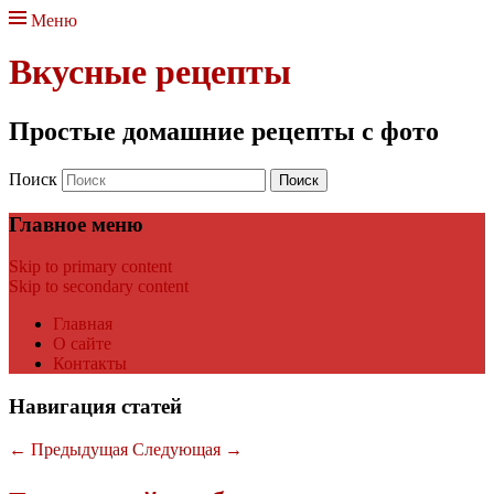
Меню
Вкусные рецепты
Простые домашние рецепты с фото
Поиск
Главное меню
Skip to primary content
Skip to secondary content
Главная
О сайте
Контакты
Навигация статей
←
Предыдущая
Следующая
→