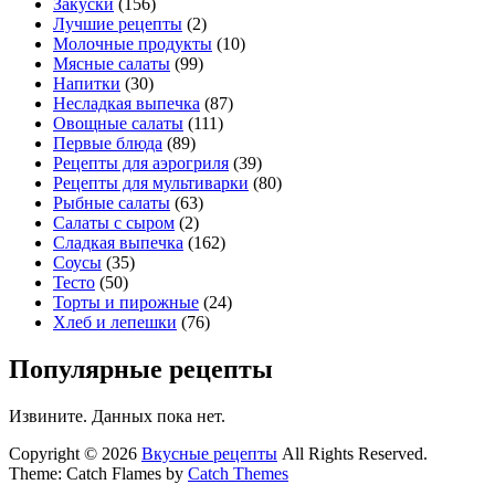
Закуски
(156)
Лучшие рецепты
(2)
Молочные продукты
(10)
Мясные салаты
(99)
Напитки
(30)
Несладкая выпечка
(87)
Овощные салаты
(111)
Первые блюда
(89)
Рецепты для аэрогриля
(39)
Рецепты для мультиварки
(80)
Рыбные салаты
(63)
Салаты с сыром
(2)
Сладкая выпечка
(162)
Соусы
(35)
Тесто
(50)
Торты и пирожные
(24)
Хлеб и лепешки
(76)
Популярные рецепты
Извините. Данных пока нет.
Copyright © 2026
Вкусные рецепты
All Rights Reserved.
Theme: Catch Flames by
Catch Themes