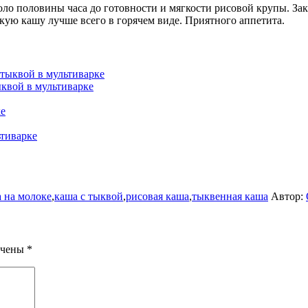
оло половины часа до готовности и мягкости рисовой крупы. За
акую кашу лучше всего в горячем виде. Приятного аппетита.
тыквой в мультиварке
ыквой в мультиварке
ке
тиварке
 на молоке
,
каша с тыквой
,
рисовая каша
,
тыквенная каша
Автор:
ечены
*