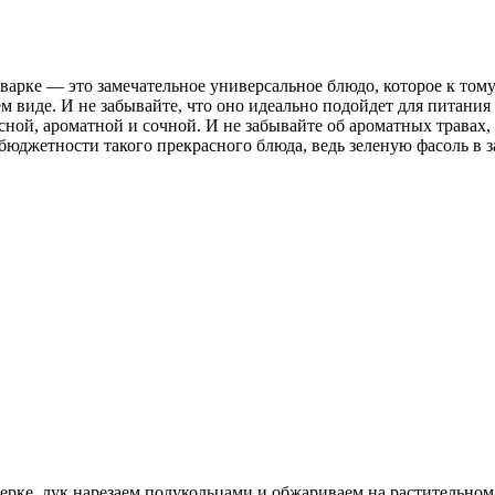
варке — это замечательное универсальное блюдо, которое к тому
ем виде. И не забывайте, что оно идеально подойдет для питания
усной, ароматной и сочной. И не забывайте об ароматных травах
и бюджетности такого прекрасного блюда, ведь зеленую фасоль 
рке, лук нарезаем полукольцами и обжариваем на растительном