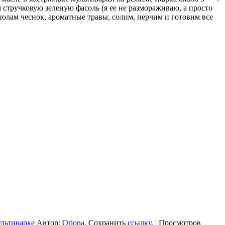
стручковую зеленую фасоль (я ее не размораживаю, а просто
олам чеснок, ароматные травы, солим, перчим и готовим все
ультиварке
Автор:
Oriona
. Сохранить
ссылку
. | Просмотров