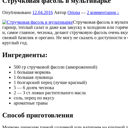
Стручковая фасоль в мультиварке
Опубликовано
12.04.2016
Автор
Oriona
—
2 комментария ↓
Стручковая фасоль в мульти
гарнир, теплый салат и даже как закуску в холодном или горяч
и, самое главное, чеснока, делают стручковую фасоль очень вк
свежий базилик и орегано. Не могу не сказать о доступности 
круглый год.
Ингредиенты:
500 гр стручковой фасоли (замороженной)
1 большая морковь
1 большая луковица
1 болгарский перец (лучше красный)
5 — 6 долек чеснока
2 — 3 ст ложки растительного масла
соль, перец по вкусу
ароматные травы
Способ приготовления
Морковь шинкуем тонкой соломкой или натираем на крупной те