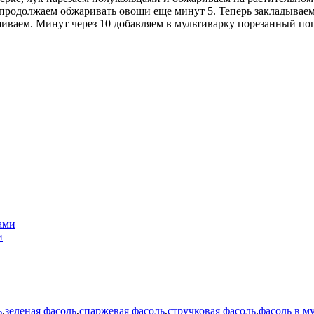
продолжаем обжаривать овощи еще минут 5. Теперь закладываем 
иваем. Минут через 10 добавляем в мультиварку порезанный поп
ами
и
ь
,
зеленая фасоль
,
спаржевая фасоль
,
стручковая фасоль
,
фасоль в м