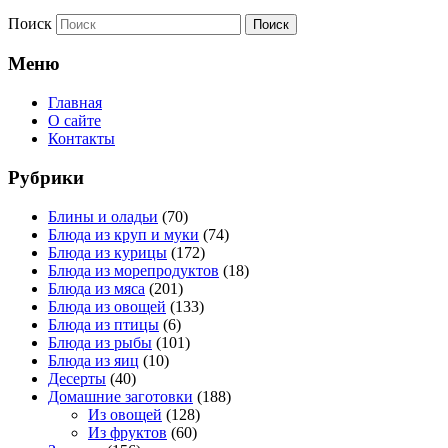
Поиск
Меню
Главная
О сайте
Контакты
Рубрики
Блины и оладьи
(70)
Блюда из круп и муки
(74)
Блюда из курицы
(172)
Блюда из морепродуктов
(18)
Блюда из мяса
(201)
Блюда из овощей
(133)
Блюда из птицы
(6)
Блюда из рыбы
(101)
Блюда из яиц
(10)
Десерты
(40)
Домашние заготовки
(188)
Из овощей
(128)
Из фруктов
(60)