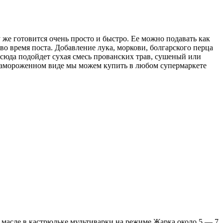
 же готовится очень просто и быстро. Ее можно подавать как
 во время поста. Добавление лука, моркови, болгарского перца
, сюда подойдет сухая смесь прованских трав, сушеный или
в замороженном виде мы можем купить в любом супермаркете
 масле в кастрюльке мультиварки на режиме Жарка около 5 — 7