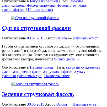
Опубликовано в
Блюда из овощей
|
Тэги:
вкусная
фасоль
,
зеленая фасоль
,
спаржевая фасоль
,
стручковая
фасоль
,
фасоль
|
Написать ответ
Суп из стручковой фасоли
Опубликовано
03.07.2015
Автор
Oriona
—
Написать ответ
Густой суп из зеленой стручковой фасоли — это отличный
рецепт для быстрого обеда, когда можно или нужно обойтись
без второго блюда. Этот суп на курином бульоне готовится
достаточно быстро, получается
Читать далее →
Опубликовано в
Первые блюда
|
Тэги:
вкусный суп
,
зеленая
фасоль
,
спаржевая фасоль
,
стручковая фасоль
,
суп
,
суп с
фасолью
,
фасолевый суп
|
Написать ответ
Зеленая стручковая фасоль
Опубликовано
30.06.2015
Автор
Oriona
—
Написать ответ