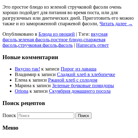
Это простое блюдо из зеленой стручковой фасоли очень
хорошо подойдет для питания во время поста, или для
разгрузочных или диетических дней. Приготовить его можно
также и из замороженной спаржевой фасоли,
Читать далее →
Опубликовано в
Блюда из овощей
|
Тэги:
вкусная
фасоль
,
зеленая фасоль
,
постное блюдо
,
спаржевая
фасоль
,
стручковая фасоль
,
фасоль
|
Написать ответ
Новые комментарии
Вкусно так!
к записи
Пирог из лаваша
Владимир
к записи
Сладкий хлеб в хлебопечке
Елена
к записи
Ржаной хлеб с солодом
Марина
к записи
Зеленые бочковые помидоры
Oriona
к записи
Скумбрия домашнего посола
Поиск рецептов
Поиск
Меню