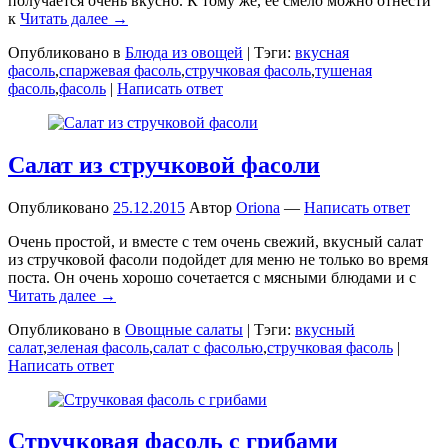
получается очень вкусно. К тому же, ее смело можно отнести
к
Читать далее →
Опубликовано в
Блюда из овощей
|
Тэги:
вкусная
фасоль
,
спаржевая фасоль
,
стручковая фасоль
,
тушеная
фасоль
,
фасоль
|
Написать ответ
Салат из стручковой фасоли
Опубликовано
25.12.2015
Автор
Oriona
—
Написать ответ
Очень простой, и вместе с тем очень свежий, вкусный салат
из стручковой фасоли подойдет для меню не только во время
поста. Он очень хорошо сочетается с мясными блюдами и с
Читать далее →
Опубликовано в
Овощные салаты
|
Тэги:
вкусный
салат
,
зеленая фасоль
,
салат с фасолью
,
стручковая фасоль
|
Написать ответ
Стручковая фасоль с грибами