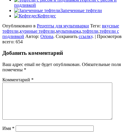
подливкой
Запеченные тефтели
Кефтедес
Опубликовано в
Рецепты для мультиварки
Теги:
вкусные
тефтели
,
куриные тефтели
,
мультиварка
,
тефтели
,
тефтели с
подливкой
Автор:
Oriona
. Сохранить
ссылку
. | Просмотров
всего: 654
Добавить комментарий
Ваш адрес email не будет опубликован.
Обязательные поля
помечены
*
Комментарий
*
Имя
*