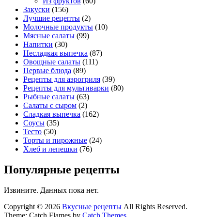
Из фруктов
(60)
Закуски
(156)
Лучшие рецепты
(2)
Молочные продукты
(10)
Мясные салаты
(99)
Напитки
(30)
Несладкая выпечка
(87)
Овощные салаты
(111)
Первые блюда
(89)
Рецепты для аэрогриля
(39)
Рецепты для мультиварки
(80)
Рыбные салаты
(63)
Салаты с сыром
(2)
Сладкая выпечка
(162)
Соусы
(35)
Тесто
(50)
Торты и пирожные
(24)
Хлеб и лепешки
(76)
Популярные рецепты
Извините. Данных пока нет.
Copyright © 2026
Вкусные рецепты
All Rights Reserved.
Theme: Catch Flames by
Catch Themes