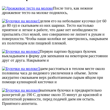
После того, как нежное
дрожжевое тесто на молоке поднялось,
делим его на небольшие кусочки (от 60
до 80 гр) и скатываем из них шарики. Тесто настолько
приятное и легкое в работе, что даже нет необходимости
припылять стол мукой, оно совершенно не липнет к рукам и
поверхности. Чтобы наши колобки не заветрились, накрываем
их полотенцем или пищевой пленкой.
Первую партию будущих булочек
выкладываем в форму для запекания на некотором расстоянии
друг от друга. Накрываем и
даем расстояться в теплом месте около
половины часа до видимого увеличения в объеме. Затем
аккуратно смазываем верх разболтанным сырым яйцом при
помощи кулинарной кисточки и
выпекаем булочки в предварительно
разогретой до 190 С духовке около 35 минут до красивой и
аппетитной румяности, перед подачей даем им остыть.
Приятного аппетита.