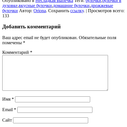
Опубликовано в
Несладкая выпечка
Теги:
булочки
,
булочки в
духовке
,
вкусные булочки
,
домашние булочки
,
дрожжевые
булочки
Автор:
Oriona
. Сохранить
ссылку
. | Просмотров всего:
133
Добавить комментарий
Ваш адрес email не будет опубликован.
Обязательные поля
помечены
*
Комментарий
*
Имя
*
Email
*
Сайт