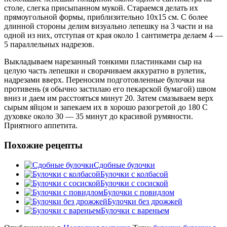
столе, слегка присыпанном мукой. Стараемся делать их
прямоугольной формы, приблизительно 10х15 см. С более
длинной стороны делим визуально лепешку на 3 части и на
одной из них, отступая от края около 1 сантиметра делаем 4 —
5 параллельных надрезов.
Выкладываем нарезанный тонкими пластинками сыр на
целую часть лепешки и сворачиваем аккуратно в рулетик,
надрезами вверх. Переносим подготовленные булочки на
противень (я обычно застилаю его пекарской бумагой) швом
вниз и даем им расстояться минут 20. Затем смазываем верх
сырым яйцом и запекаем их в хорошо разогретой до 180 С
духовке около 30 — 35 минут до красивой румяности.
Приятного аппетита.
Похожие рецепты
Сдобные булочки
Булочки с колбасой
Булочки с сосиской
Булочки с повидлом
Булочки без дрожжей
Булочки с вареньем