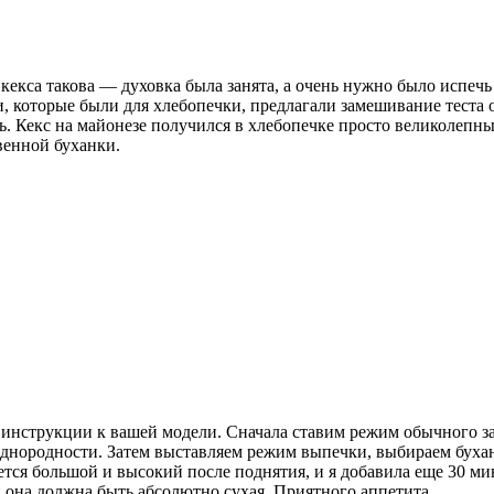
екса такова — духовка была занята, а очень нужно было испечь ч
, которые были для хлебопечки, предлагали замешивание теста о
ь. Кекс на майонезе получился в хлебопечке просто великолепн
овенной буханки.
 инструкции к вашей модели. Сначала ставим режим обычного зам
 однородности. Затем выставляем режим выпечки, выбираем буха
ается большой и высокий после поднятия, и я добавила еще 30 м
она должна быть абсолютно сухая. Приятного аппетита.