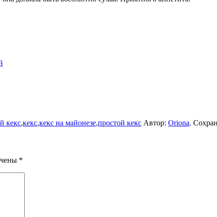
й
й кекс
,
кекс
,
кекс на майонезе
,
простой кекс
Автор:
Oriona
. Сохра
ечены
*