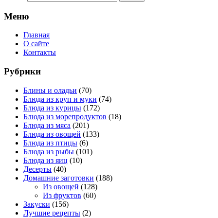
Меню
Главная
О сайте
Контакты
Рубрики
Блины и оладьи
(70)
Блюда из круп и муки
(74)
Блюда из курицы
(172)
Блюда из морепродуктов
(18)
Блюда из мяса
(201)
Блюда из овощей
(133)
Блюда из птицы
(6)
Блюда из рыбы
(101)
Блюда из яиц
(10)
Десерты
(40)
Домашние заготовки
(188)
Из овощей
(128)
Из фруктов
(60)
Закуски
(156)
Лучшие рецепты
(2)