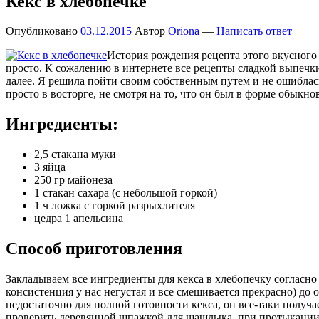
Кекс в хлебопечке
Опубликовано
03.12.2015
Автор
Oriona
—
Написать ответ
История рождения рецепта этого вкусного к
просто. К сожалению в интернете все рецепты сладкой выпечки
далее. Я решила пойти своим собственным путем и не ошиблас
просто в восторге, не смотря на то, что он был в форме обыкн
Ингредиенты:
2,5 стакана муки
3 яйца
250 гр майонеза
1 стакан сахара (с небольшой горкой)
1 ч ложка с горкой разрыхлителя
цедра 1 апельсина
Способ приготовления
Закладываем все ингредиенты для кекса в хлебопечку согласно
консистенция у нас негустая и все смешивается прекрасно) до
недостаточно для полной готовности кекса, он все-таки получ
проверить деревянной шпажкой для шашлыка, при протыкании 