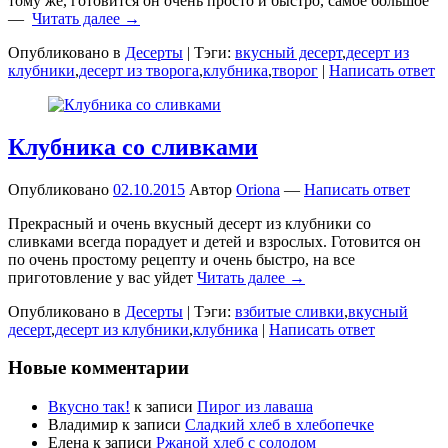
тому же, готовится он очень просто и быстро, самое большое
—
Читать далее →
Опубликовано в
Десерты
|
Тэги:
вкусный десерт
,
десерт из
клубники
,
десерт из творога
,
клубника
,
творог
|
Написать ответ
Клубника со сливками
Опубликовано
02.10.2015
Автор
Oriona
—
Написать ответ
Прекрасный и очень вкусный десерт из клубники со
сливками всегда порадует и детей и взрослых. Готовится он
по очень простому рецепту и очень быстро, на все
приготовление у вас уйдет
Читать далее →
Опубликовано в
Десерты
|
Тэги:
взбитые сливки
,
вкусный
десерт
,
десерт из клубники
,
клубника
|
Написать ответ
Новые комментарии
Вкусно так!
к записи
Пирог из лаваша
Владимир
к записи
Сладкий хлеб в хлебопечке
Елена
к записи
Ржаной хлеб с солодом