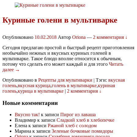
Куриные голени в мультиварке
Опубликовано
10.02.2018
Автор
Oriona
—
2 комментария ↓
Сегодня предлагаю простой и быстрый рецепт приготовления
необычайно нежных и вкусных куриных голеней в
мультиварке. Такое блюдо вполне относится к обычным,
потому что сделать его может каждый и для этого
Читать
далее →
Опубликовано в
Рецепты для мультиварки
|
Тэги:
вкусная
голень
,
вкусная курица
,
голень в мультиварке
,
куриная
голень
,
курица в мультиварке
|
2 комментария ↓
Новые комментарии
Вкусно так!
к записи
Пирог из лаваша
Владимир
к записи
Сладкий хлеб в хлебопечке
Елена
к записи
Ржаной хлеб с солодом
Марина
к записи
Зеленые бочковые помидоры
Oriona
к записи
Скумбрия домашнего посола