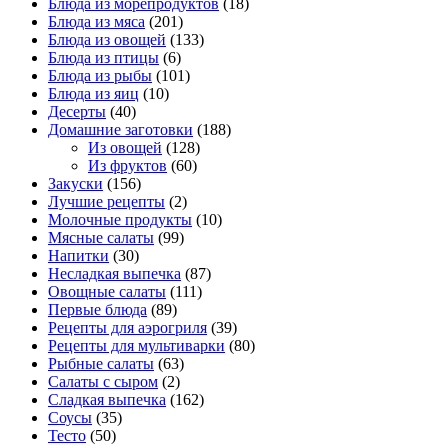
Блюда из морепродуктов
(18)
Блюда из мяса
(201)
Блюда из овощей
(133)
Блюда из птицы
(6)
Блюда из рыбы
(101)
Блюда из яиц
(10)
Десерты
(40)
Домашние заготовки
(188)
Из овощей
(128)
Из фруктов
(60)
Закуски
(156)
Лучшие рецепты
(2)
Молочные продукты
(10)
Мясные салаты
(99)
Напитки
(30)
Несладкая выпечка
(87)
Овощные салаты
(111)
Первые блюда
(89)
Рецепты для аэрогриля
(39)
Рецепты для мультиварки
(80)
Рыбные салаты
(63)
Салаты с сыром
(2)
Сладкая выпечка
(162)
Соусы
(35)
Тесто
(50)