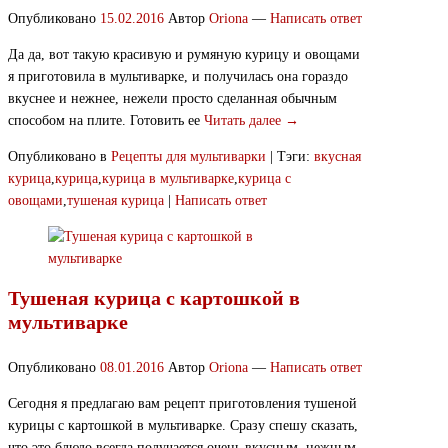
Опубликовано
15.02.2016
Автор
Oriona
—
Написать ответ
Да да, вот такую красивую и румяную курицу и овощами
я приготовила в мультиварке, и получилась она гораздо
вкуснее и нежнее, нежели просто сделанная обычным
способом на плите. Готовить ее
Читать далее →
Опубликовано в
Рецепты для мультиварки
|
Тэги:
вкусная
курица
,
курица
,
курица в мультиварке
,
курица с
овощами
,
тушеная курица
|
Написать ответ
Тушеная курица с картошкой в
мультиварке
Опубликовано
08.01.2016
Автор
Oriona
—
Написать ответ
Сегодня я предлагаю вам рецепт приготовления тушеной
курицы с картошкой в мультиварке. Сразу спешу сказать,
что это блюдо всегда получается очень вкусным, нежным,