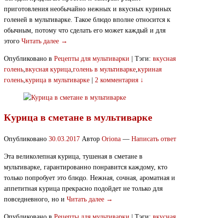
приготовления необычайно нежных и вкусных куриных
голеней в мультиварке. Такое блюдо вполне относится к
обычным, потому что сделать его может каждый и для
этого
Читать далее →
Опубликовано в
Рецепты для мультиварки
|
Тэги:
вкусная
голень
,
вкусная курица
,
голень в мультиварке
,
куриная
голень
,
курица в мультиварке
|
2 комментария ↓
Курица в сметане в мультиварке
Опубликовано
30.03.2017
Автор
Oriona
—
Написать ответ
Эта великолепная курица, тушеная в сметане в
мультиварке, гарантированно понравится каждому, кто
только попробует это блюдо. Нежная, сочная, ароматная и
аппетитная курица прекрасно подойдет не только для
повседневного, но и
Читать далее →
Опубликовано в
Рецепты для мультиварки
|
Тэги:
вкусная