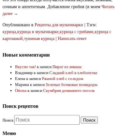
сочным и аппетитным. Добавление грибов (в моем
Читать
далее →
Опубликовано в
Рецепты для мультиварки
|
Тэги:
курица
,
курица в мультиварке
,
курица с грибами
,
курица с
картошкой
,
тушеная курица
|
Написать ответ
Новые комментарии
Вкусно так!
к записи
Пирог из лаваша
Владимир
к записи
Сладкий хлеб в хлебопечке
Елена
к записи
Ржаной хлеб с солодом
Марина
к записи
Зеленые бочковые помидоры
Oriona
к записи
Скумбрия домашнего посола
Поиск рецептов
Поиск
Меню