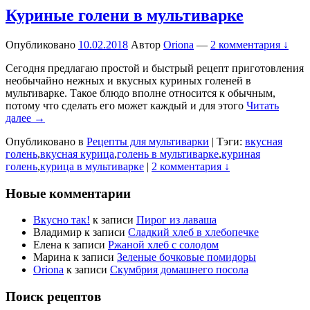
Куриные голени в мультиварке
Опубликовано
10.02.2018
Автор
Oriona
—
2 комментария ↓
Сегодня предлагаю простой и быстрый рецепт приготовления
необычайно нежных и вкусных куриных голеней в
мультиварке. Такое блюдо вполне относится к обычным,
потому что сделать его может каждый и для этого
Читать
далее →
Опубликовано в
Рецепты для мультиварки
|
Тэги:
вкусная
голень
,
вкусная курица
,
голень в мультиварке
,
куриная
голень
,
курица в мультиварке
|
2 комментария ↓
Новые комментарии
Вкусно так!
к записи
Пирог из лаваша
Владимир
к записи
Сладкий хлеб в хлебопечке
Елена
к записи
Ржаной хлеб с солодом
Марина
к записи
Зеленые бочковые помидоры
Oriona
к записи
Скумбрия домашнего посола
Поиск рецептов