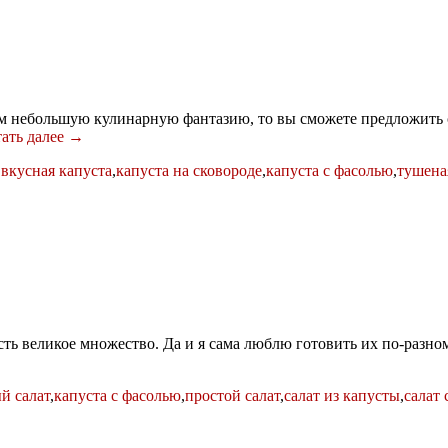
сем небольшую кулинарную фантазию, то вы сможете предложить
ать далее →
,
вкусная капуста
,
капуста на сковороде
,
капуста с фасолью
,
тушена
сть великое множество. Да и я сама люблю готовить их по-разно
й салат
,
капуста с фасолью
,
простой салат
,
салат из капусты
,
салат 