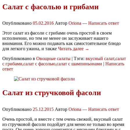
Салат с фасолью и грибами
Опубликовано
05.02.2016
Автор
Oriona
—
Написать ответ
Этот салат из фасоли с грибами очень простой в своем
исполнении, но тем не менее он заслуживает нашего
внимания. Его можно подавать как самостоятельное блюдо
для легкого ужина, и также
Читать далее →
Опубликовано в
Овощные салаты
|
Тэги:
вкусный салат
,
салат
с грибами
,
салат с фасолью
,
салат с шампиньонами
|
Написать
ответ
Салат из стручковой фасоли
Опубликовано
25.12.2015
Автор
Oriona
—
Написать ответ
Очень простой, и вместе с тем очень свежий, вкусный салат
из стручковой фасоли подойдет для меню не только во время
поста. Он очень хорошо сочетается с мясными блюдами и с