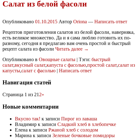
Салат из белой фасоли
Опубликовано
01.10.2015
Автор
Oriona
—
Написать ответ
Рецептов приготовления салатов из белой фасоли, наверняка,
есть великое множество. Да и я сама люблю готовить их по-
разному, сегодня я предлагаю вам очень простой и быстрый
рецепт салата из фасоли
Читать далее →
Опубликовано в
Овощные салаты
|
Тэги:
быстрый
салат
,
вкусный салат
,
капуста с фасолью
,
простой салат
,
салат из
капусты
,
салат с фасолью
|
Написать ответ
Навигация статей
Страница 1 из 2
1
2
»
Новые комментарии
Вкусно так!
к записи
Пирог из лаваша
Владимир
к записи
Сладкий хлеб в хлебопечке
Елена
к записи
Ржаной хлеб с солодом
Марина
к записи
Зеленые бочковые помидоры