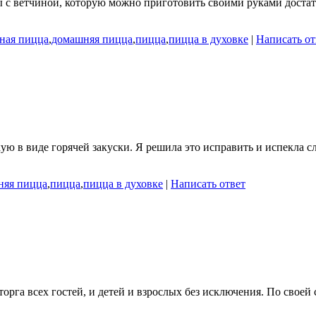
 с ветчиной, которую можно приготовить своими руками достато
ная пицца
,
домашняя пицца
,
пицца
,
пицца в духовке
|
Написать от
ю в виде горячей закуски. Я решила это исправить и испекла с
няя пицца
,
пицца
,
пицца в духовке
|
Написать ответ
рга всех гостей, и детей и взрослых без исключения. По своей