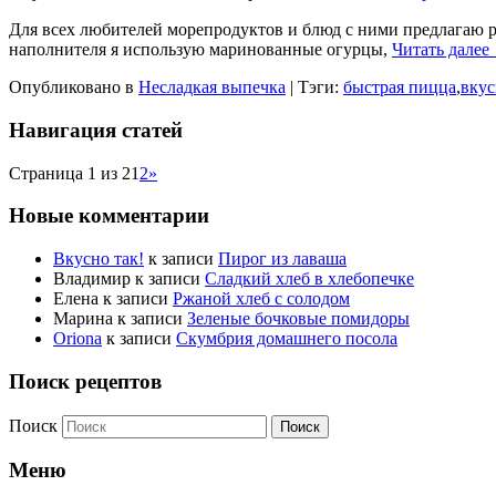
Для всех любителей морепродуктов и блюд с ними предлагаю р
наполнителя я использую маринованные огурцы,
Читать далее
Опубликовано в
Несладкая выпечка
|
Тэги:
быстрая пицца
,
вкус
Навигация статей
Страница 1 из 2
1
2
»
Новые комментарии
Вкусно так!
к записи
Пирог из лаваша
Владимир
к записи
Сладкий хлеб в хлебопечке
Елена
к записи
Ржаной хлеб с солодом
Марина
к записи
Зеленые бочковые помидоры
Oriona
к записи
Скумбрия домашнего посола
Поиск рецептов
Поиск
Меню