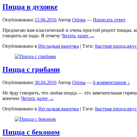
Пицца в духовке
Опубликовано
15.06.2016
Автор
Oriona
—
Написать ответ
Предлагаю вам классический и очень простой рецепт пиццы, ко
говорить не надо. Я отмечу
Читать далее →
Опубликовано в
Несладкая выпечка
|
Тэги:
быстрая пицца
,
вкус
Пицца с грибами
Опубликовано
30.04.2016
Автор
Oriona
—
6 комментариев ↓
Не буду говорить, что любая пицца — это замечательная горяча
конечно
Читать далее →
Опубликовано в
Несладкая выпечка
|
Тэги:
быстрая пицца
,
вкус
Пицца с беконом