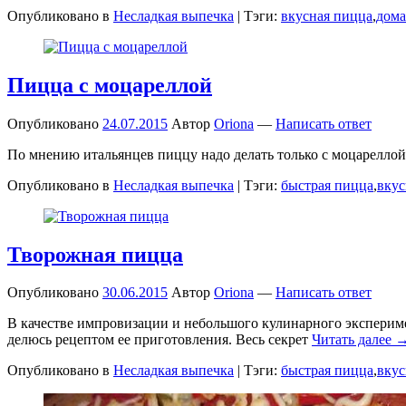
Опубликовано в
Несладкая выпечка
|
Тэги:
вкусная пицца
,
дома
Пицца с моцареллой
Опубликовано
24.07.2015
Автор
Oriona
—
Написать ответ
По мнению итальянцев пиццу надо делать только с моцареллой. 
Опубликовано в
Несладкая выпечка
|
Тэги:
быстрая пицца
,
вкус
Творожная пицца
Опубликовано
30.06.2015
Автор
Oriona
—
Написать ответ
В качестве импровизации и небольшого кулинарного эксперимен
делюсь рецептом ее приготовления. Весь секрет
Читать далее 
Опубликовано в
Несладкая выпечка
|
Тэги:
быстрая пицца
,
вкус