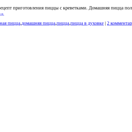
ецепт приготовления пиццы с креветками. Домашняя пицца получ
 →
ная пицца
,
домашняя пицца
,
пицца
,
пицца в духовке
|
2 комментар