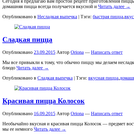
Сегодня я предлагаю вам простой рецепт приготовления пиццы
домашняя пицца всегда получается вкусной и
Читать далее →
Опубликовано в
Несладкая выпечка
|
Тэги:
быстрая пицца
,
вкус
Сладкая пицца
Опубликовано
23.09.2015
Автор
Oriona
—
Написать ответ
Мы все привыкли к тому, что обычно пиццу мы делаем несладку
блюдо
Читать далее →
Опубликовано в
Сладкая выпечка
|
Тэги:
вкусная пицца
,
домаш
Красивая пицца Колосок
Опубликовано
16.09.2015
Автор
Oriona
—
Написать ответ
Необычайно вкусная и красивая пицца Колосок — предмет восто
мы ее немного
Читать далее →