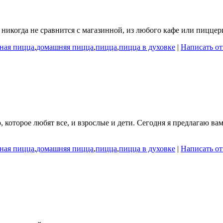
, никогда не сравнится с магазинной, из любого кафе или пицце
ная пицца
,
домашняя пицца
,
пицца
,
пицца в духовке
|
Написать от
которое любят все, и взрослые и дети. Сегодня я предлагаю ва
ная пицца
,
домашняя пицца
,
пицца
,
пицца в духовке
|
Написать от