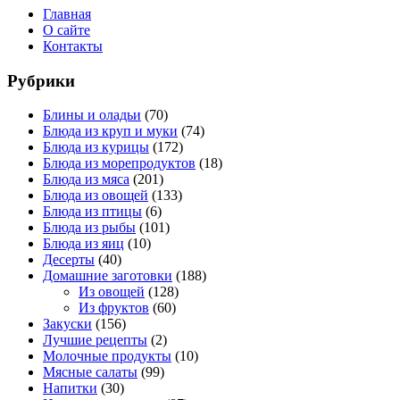
Главная
О сайте
Контакты
Рубрики
Блины и оладьи
(70)
Блюда из круп и муки
(74)
Блюда из курицы
(172)
Блюда из морепродуктов
(18)
Блюда из мяса
(201)
Блюда из овощей
(133)
Блюда из птицы
(6)
Блюда из рыбы
(101)
Блюда из яиц
(10)
Десерты
(40)
Домашние заготовки
(188)
Из овощей
(128)
Из фруктов
(60)
Закуски
(156)
Лучшие рецепты
(2)
Молочные продукты
(10)
Мясные салаты
(99)
Напитки
(30)