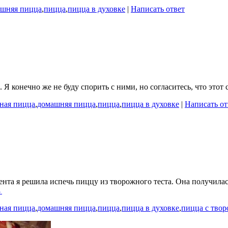
шняя пицца
,
пицца
,
пицца в духовке
|
Написать ответ
Я конечно же не буду спорить с ними, но согласитесь, что этот 
ная пицца
,
домашняя пицца
,
пицца
,
пицца в духовке
|
Написать от
та я решила испечь пиццу из творожного теста. Она получилась
→
ная пицца
,
домашняя пицца
,
пицца
,
пицца в духовке
,
пицца с твор