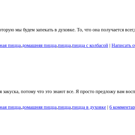
торую мы будем запекать в духовке. То, что она получается всег
ная пицца
,
домашняя пицца
,
пицца
,
пицца с колбасой
|
Написать о
я закуска, потому что это знают все. Я просто предложу вам вос
ная пицца
,
домашняя пицца
,
пицца
,
пицца в духовке
|
6 комментар