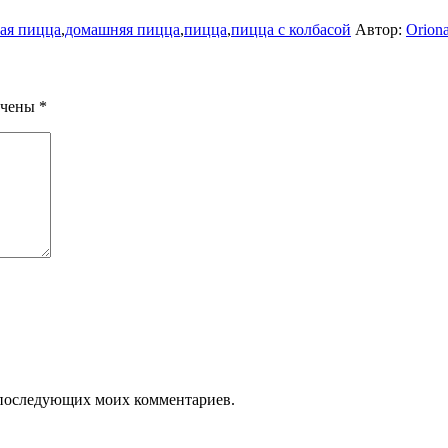
ая пицца
,
домашняя пицца
,
пицца
,
пицца с колбасой
Автор:
Orion
ечены
*
ля последующих моих комментариев.