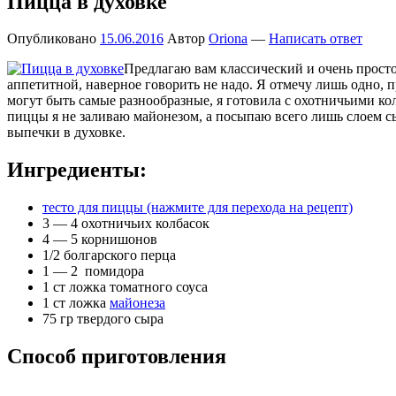
Пицца в духовке
Опубликовано
15.06.2016
Автор
Oriona
—
Написать ответ
Предлагаю вам классический и очень простой
аппетитной, наверное говорить не надо. Я отмечу лишь одно, 
могут быть самые разнообразные, я готовила с охотничьими к
пиццы я не заливаю майонезом, а посыпаю всего лишь слоем сыр
выпечки в духовке.
Ингредиенты:
тесто для пиццы (нажмите для перехода на рецепт)
3 — 4 охотничьих колбасок
4 — 5 корнишонов
1/2 болгарского перца
1 — 2 помидора
1 ст ложка томатного соуса
1 ст ложка
майонеза
75 гр твердого сыра
Способ приготовления