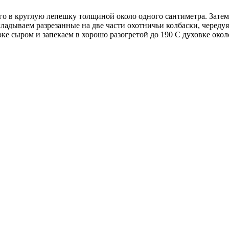
его в круглую лепешку толщиной около одного сантиметра. Зате
кладываем разрезанные на две части охотничьи колбаски, черед
е сыром и запекаем в хорошо разогретой до 190 С духовке окол