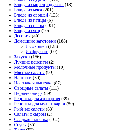
Блюда из морепродуктов
(18)
Блюда из мяса
(201)
Блюда из овощей
(133)
Блюда из птицы
(6)
Блюда из рыбы
(101)
Блюда из яиц
(10)
Десерты
(40)
Домашние заготовки
(188)
Из овощей
(128)
Из фруктов
(60)
Закуски
(156)
Лучшие рецепты
(2)
Молочные продукты
(10)
Мясные салаты
(99)
Напитки
(30)
Несладкая выпечка
(87)
Овощные салаты
(111)
Первые блюда
(89)
Рецепты для аэрогриля
(39)
Рецепты для мультиварки
(80)
Рыбные салаты
(63)
Салаты с сыром
(2)
Сладкая выпечка
(162)
Соусы
(35)
Тесто
(50)