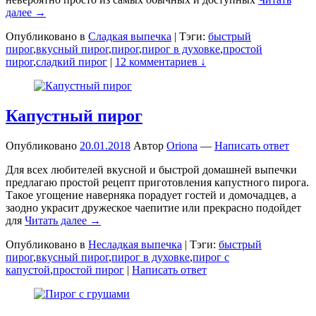
далее →
Опубликовано в
Сладкая выпечка
|
Тэги:
быстрый
пирог
,
вкусный пирог
,
пирог
,
пирог в духовке
,
простой
пирог
,
сладкий пирог
|
12 комментариев ↓
Капустный пирог
Опубликовано
20.01.2018
Автор
Oriona
—
Написать ответ
Для всех любителей вкусной и быстрой домашней выпечки
предлагаю простой рецепт приготовления капустного пирога.
Такое угощение наверняка порадует гостей и домочадцев, а
заодно украсит дружеское чаепитие или прекрасно подойдет
для
Читать далее →
Опубликовано в
Несладкая выпечка
|
Тэги:
быстрый
пирог
,
вкусный пирог
,
пирог в духовке
,
пирог с
капустой
,
простой пирог
|
Написать ответ