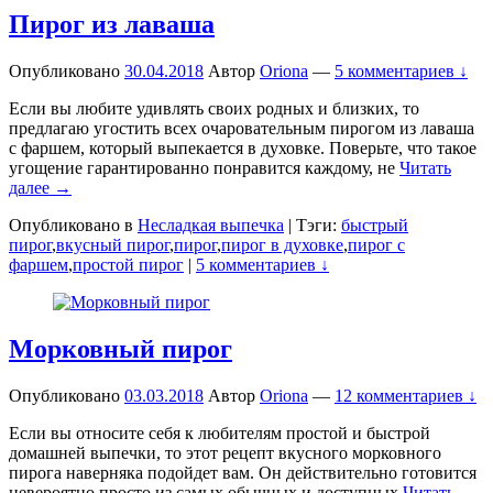
Пирог из лаваша
Опубликовано
30.04.2018
Автор
Oriona
—
5 комментариев ↓
Если вы любите удивлять своих родных и близких, то
предлагаю угостить всех очаровательным пирогом из лаваша
с фаршем, который выпекается в духовке. Поверьте, что такое
угощение гарантированно понравится каждому, не
Читать
далее →
Опубликовано в
Несладкая выпечка
|
Тэги:
быстрый
пирог
,
вкусный пирог
,
пирог
,
пирог в духовке
,
пирог с
фаршем
,
простой пирог
|
5 комментариев ↓
Морковный пирог
Опубликовано
03.03.2018
Автор
Oriona
—
12 комментариев ↓
Если вы относите себя к любителям простой и быстрой
домашней выпечки, то этот рецепт вкусного морковного
пирога наверняка подойдет вам. Он действительно готовится
невероятно просто из самых обычных и доступных
Читать