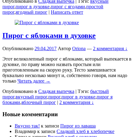
Опубликовано в
Сладкая выпечка
|
Тэги:
вкусный
пирог
,
пирог в духовке
,
пирог с ягодами
,
простой
пирог
,
ягодный пирог
|
Написать ответ
Пирог с яблоками в духовке
Опубликовано
29.04.2017
Автор
Oriona
—
2 комментария ↓
Этот великолепный пирог с яблоками, который выпекается в
духовке, по праву можно назвать простым или
приготовленным на скорую руку. Тесто замешивается
буквально несколько минут и, собственно говоря, нам надо
только
Читать далее →
Опубликовано в
Сладкая выпечка
|
Тэги:
быстрый
пирог
,
вкусный пирог
,
пирог
,
пирог в духовке
,
пирог я
блоками
,
яблочный пирог
|
2 комментария ↓
Новые комментарии
Вкусно так!
к записи
Пирог из лаваша
Владимир
к записи
Сладкий хлеб в хлебопечке
Елена
к записи
Ржаной хлеб с солодом