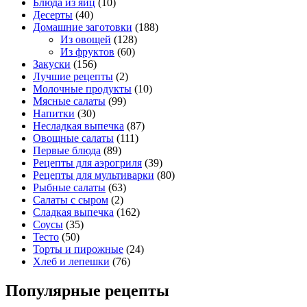
Блюда из яиц
(10)
Десерты
(40)
Домашние заготовки
(188)
Из овощей
(128)
Из фруктов
(60)
Закуски
(156)
Лучшие рецепты
(2)
Молочные продукты
(10)
Мясные салаты
(99)
Напитки
(30)
Несладкая выпечка
(87)
Овощные салаты
(111)
Первые блюда
(89)
Рецепты для аэрогриля
(39)
Рецепты для мультиварки
(80)
Рыбные салаты
(63)
Салаты с сыром
(2)
Сладкая выпечка
(162)
Соусы
(35)
Тесто
(50)
Торты и пирожные
(24)
Хлеб и лепешки
(76)
Популярные рецепты