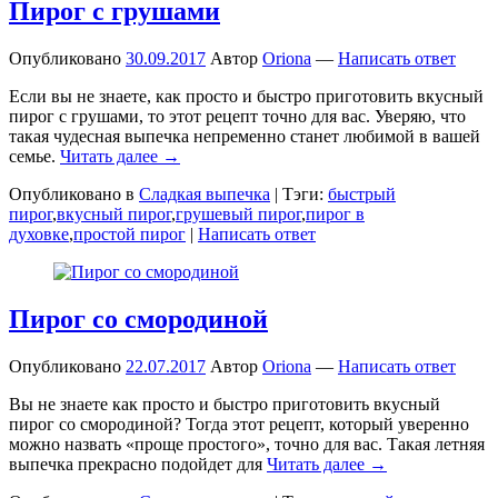
Пирог с грушами
Опубликовано
30.09.2017
Автор
Oriona
—
Написать ответ
Если вы не знаете, как просто и быстро приготовить вкусный
пирог с грушами, то этот рецепт точно для вас. Уверяю, что
такая чудесная выпечка непременно станет любимой в вашей
семье.
Читать далее →
Опубликовано в
Сладкая выпечка
|
Тэги:
быстрый
пирог
,
вкусный пирог
,
грушевый пирог
,
пирог в
духовке
,
простой пирог
|
Написать ответ
Пирог со смородиной
Опубликовано
22.07.2017
Автор
Oriona
—
Написать ответ
Вы не знаете как просто и быстро приготовить вкусный
пирог со смородиной? Тогда этот рецепт, который уверенно
можно назвать «проще простого», точно для вас. Такая летняя
выпечка прекрасно подойдет для
Читать далее →