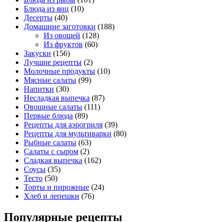
Блюда из яиц
(10)
Десерты
(40)
Домашние заготовки
(188)
Из овощей
(128)
Из фруктов
(60)
Закуски
(156)
Лучшие рецепты
(2)
Молочные продукты
(10)
Мясные салаты
(99)
Напитки
(30)
Несладкая выпечка
(87)
Овощные салаты
(111)
Первые блюда
(89)
Рецепты для аэрогриля
(39)
Рецепты для мультиварки
(80)
Рыбные салаты
(63)
Салаты с сыром
(2)
Сладкая выпечка
(162)
Соусы
(35)
Тесто
(50)
Торты и пирожные
(24)
Хлеб и лепешки
(76)
Популярные рецепты