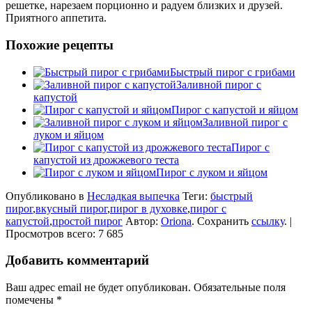
решетке, нарезаем порционно и радуем близких и друзей.
Приятного аппетита.
Похожие рецепты
Быстрый пирог с грибами
Заливной пирог с
капустой
Пирог с капустой и яйцом
Заливной пирог с
луком и яйцом
Пирог с
капустой из дрожжевого теста
Пирог с луком и яйцом
Опубликовано в
Несладкая выпечка
Теги:
быстрый
пирог
,
вкусный пирог
,
пирог в духовке
,
пирог с
капустой
,
простой пирог
Автор:
Oriona
. Сохранить
ссылку
. |
Просмотров всего: 7 685
Добавить комментарий
Ваш адрес email не будет опубликован.
Обязательные поля
помечены
*