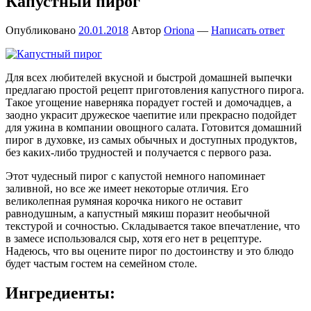
Капустный пирог
Опубликовано
20.01.2018
Автор
Oriona
—
Написать ответ
Для всех любителей вкусной и быстрой домашней выпечки
предлагаю простой рецепт приготовления капустного пирога.
Такое угощение наверняка порадует гостей и домочадцев, а
заодно украсит дружеское чаепитие или прекрасно подойдет
для ужина в компании овощного салата. Готовится домашний
пирог в духовке, из самых обычных и доступных продуктов,
без каких-либо трудностей и получается с первого раза.
Этот чудесный пирог с капустой немного напоминает
заливной, но все же имеет некоторые отличия. Его
великолепная румяная корочка никого не оставит
равнодушным, а капустный мякиш поразит необычной
текстурой и сочностью. Складывается такое впечатление, что
в замесе использовался сыр, хотя его нет в рецептуре.
Надеюсь, что вы оцените пирог по достоинству и это блюдо
будет частым гостем на семейном столе.
Ингредиенты: