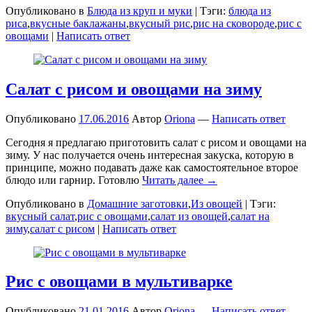
Опубликовано в
Блюда из круп и муки
|
Тэги:
блюда из
риса
,
вкусные баклажаны
,
вкусный рис
,
рис на сковороде
,
рис с
овощами
|
Написать ответ
Салат с рисом и овощами на зиму
Опубликовано
17.06.2016
Автор
Oriona
—
Написать ответ
Сегодня я предлагаю приготовить салат с рисом и овощами на
зиму. У нас получается очень интересная закуска, которую в
принципе, можно подавать даже как самостоятельное второе
блюдо или гарнир. Готовлю
Читать далее →
Опубликовано в
Домашние заготовки
,
Из овощей
|
Тэги:
вкусный салат
,
рис с овощами
,
салат из овощей
,
салат на
зиму
,
салат с рисом
|
Написать ответ
Рис с овощами в мультиварке
Опубликовано
21.01.2016
Автор
Oriona
—
Написать ответ