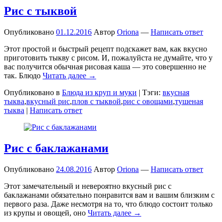
Рис с тыквой
Опубликовано
01.12.2016
Автор
Oriona
—
Написать ответ
Этот простой и быстрый рецепт подскажет вам, как вкусно
приготовить тыкву с рисом. И, пожалуйста не думайте, что у
вас получится обычная рисовая каша — это совершенно не
так. Блюдо
Читать далее →
Опубликовано в
Блюда из круп и муки
|
Тэги:
вкусная
тыква
,
вкусный рис
,
плов с тыквой
,
рис с овощами
,
тушеная
тыква
|
Написать ответ
Рис с баклажанами
Опубликовано
24.08.2016
Автор
Oriona
—
Написать ответ
Этот замечательный и невероятно вкусный рис с
баклажанами обязательно понравится вам и вашим близким с
первого раза. Даже несмотря на то, что блюдо состоит только
из крупы и овощей, оно
Читать далее →