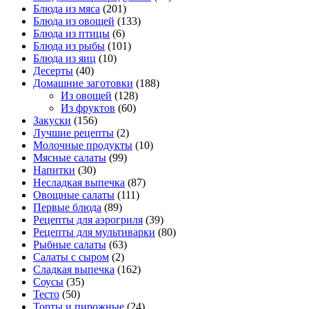
Блюда из мяса
(201)
Блюда из овощей
(133)
Блюда из птицы
(6)
Блюда из рыбы
(101)
Блюда из яиц
(10)
Десерты
(40)
Домашние заготовки
(188)
Из овощей
(128)
Из фруктов
(60)
Закуски
(156)
Лучшие рецепты
(2)
Молочные продукты
(10)
Мясные салаты
(99)
Напитки
(30)
Несладкая выпечка
(87)
Овощные салаты
(111)
Первые блюда
(89)
Рецепты для аэрогриля
(39)
Рецепты для мультиварки
(80)
Рыбные салаты
(63)
Салаты с сыром
(2)
Сладкая выпечка
(162)
Соусы
(35)
Тесто
(50)
Торты и пирожные
(24)